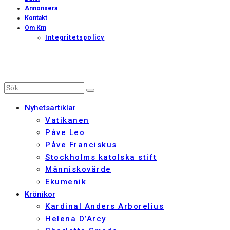
Annonsera
Kontakt
Om Km
Integritetspolicy
Nyhetsartiklar
Vatikanen
Påve Leo
Påve Franciskus
Stockholms katolska stift
Människovärde
Ekumenik
Krönikor
Kardinal Anders Arborelius
Helena D’Arcy