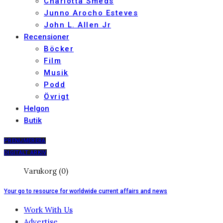
Charlotta Smeds
Junno Arocho Esteves
John L. Allen Jr
Recensioner
Böcker
Film
Musik
Podd
Övrigt
Helgon
Butik
PRENUMERERA
DIGITALT ARKIV
Varukorg (0)
Your go to resource for worldwide current affairs and news
Work With Us
Advertise