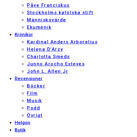
Påve Franciskus
Stockholms katolska stift
Människovärde
Ekumenik
Krönikor
Kardinal Anders Arborelius
Helena D’Arcy
Charlotta Smeds
Junno Arocho Esteves
John L. Allen Jr
Recensioner
Böcker
Film
Musik
Podd
Övrigt
Helgon
Butik