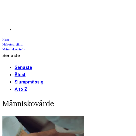
Hem
Nyhetsartiklar
Människovärde
Senaste
Senaste
Äldst
Slumpmässig
A to Z
Människovärde