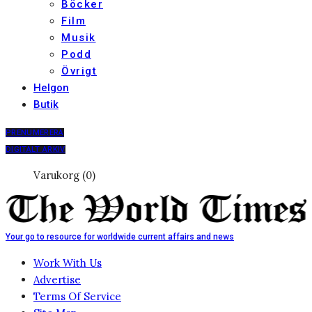
Böcker
Film
Musik
Podd
Övrigt
Helgon
Butik
PRENUMERERA
DIGITALT ARKIV
Varukorg (0)
Your go to resource for worldwide current affairs and news
Work With Us
Advertise
Terms Of Service