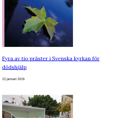
Fyra av tio präster i Svenska kyrkan för
dödshjälp
22 januari 2026