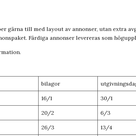
er gärna till med layout av annonser, utan extra avg
annonspaket. Färdiga annonser levereras som höguppl
rmation.
bilagor
utgivningsda
16/1
30/1
20/2
6/3
26/3
13/4