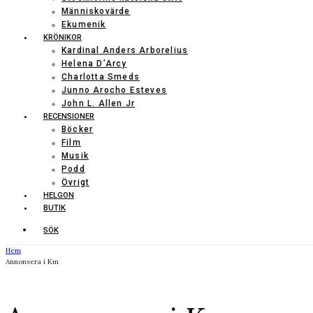
Människovärde
Ekumenik
KRÖNIKOR
Kardinal Anders Arborelius
Helena D’Arcy
Charlotta Smeds
Junno Arocho Esteves
John L. Allen Jr
RECENSIONER
Böcker
Film
Musik
Podd
Övrigt
HELGON
BUTIK
SÖK
Hem
Annonsera i Km