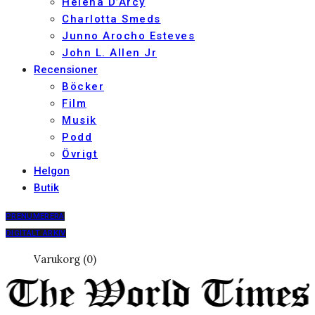
Helena D’Arcy
Charlotta Smeds
Junno Arocho Esteves
John L. Allen Jr
Recensioner
Böcker
Film
Musik
Podd
Övrigt
Helgon
Butik
PRENUMERERA
DIGITALT ARKIV
Varukorg (0)