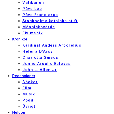
Vatikanen
Påve Leo
Påve Franciskus
Stockholms katolska stift
Människovärde
Ekumenik
Krönikor
Kardinal Anders Arborelius
Helena D’Arcy
Charlotta Smeds
Junno Arocho Esteves
John L. Allen Jr
Recensioner
Böcker
Film
Musik
Podd
Övrigt
Helgon