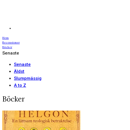
Hem
Recensioner
Böcker
Senaste
Senaste
Äldst
Slumpmässig
A to Z
Böcker