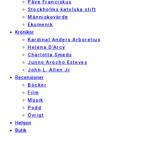
Påve Franciskus
Stockholms katolska stift
Människovärde
Ekumenik
Krönikor
Kardinal Anders Arborelius
Helena D’Arcy
Charlotta Smeds
Junno Arocho Esteves
John L. Allen Jr
Recensioner
Böcker
Film
Musik
Podd
Övrigt
Helgon
Butik