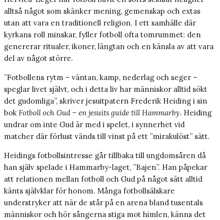
alltså något som skänker mening, gemenskap och extas
utan att vara en traditionell religion. I ett samhälle där
kyrkans roll minskar, fyller fotboll ofta tomrummet: den
genererar ritualer, ikoner, längtan och en känsla av att vara
del av något större.
”Fotbollens rytm – väntan, kamp, nederlag och seger –
speglar livet självt, och i detta liv har människor alltid sökt
det gudomliga”, skriver jesuitpatern Frederik Heiding i sin
bok
Fotboll och Gud – en jesuits guide till Hammarby
. Heiding
undrar om inte Gud är med i spelet, i synnerhet vid
matcher där förlust vänds till vinst på ett ”mirakulöst” sätt.
Heidings fotbollsintresse går tillbaka till ungdomsåren då
han själv spelade i Hammarby-laget, ”Bajen”. Han påpekar
att relationen mellan fotboll och Gud på något sätt alltid
känts självklar för honom. Många fotbollsälskare
understryker att när de står på en arena bland tusentals
människor och hör sångerna stiga mot himlen, känns det