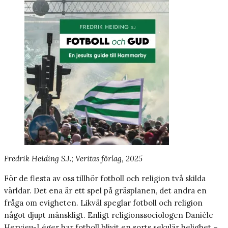
Fredrik Heiding S.J.; Veritas förlag, 2025
För de flesta av oss tillhör fotboll och religion två skilda
världar. Det ena är ett spel på gräsplanen, det andra en
fråga om evigheten. Likväl speglar fotboll och religion
något djupt mänskligt. Enligt religionssociologen Danièle
Hervieu-Léger har fotboll blivit en sorts sekulär helighet –