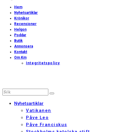
Hem
Nyhetsartiklar
Krönikor
Recensioner
Helgon
Poddar
Butik
Annonsera
Kontakt
Om Km
Integritetspolicy
Nyhetsartiklar
Vatikanen
Påve Leo
Påve Franciskus
Stockholms katolska stift