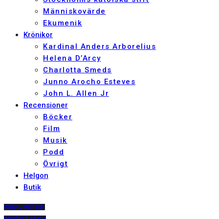
Människovärde
Ekumenik
Krönikor
Kardinal Anders Arborelius
Helena D’Arcy
Charlotta Smeds
Junno Arocho Esteves
John L. Allen Jr
Recensioner
Böcker
Film
Musik
Podd
Övrigt
Helgon
Butik
PRENUMERERA
DIGITALT ARKIV