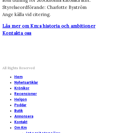
som tidning för Stockholms katolska stift.
Styrelseordförande: Charlotte Byström
Ange källa vid citering.
Läs mer om Km:s historia och ambitioner
Kontakta oss
All Rights Reserved
Hem
Nyhetsartiklar
Krönikor
Recensioner
Helgon
Poddar
Butik
Annonsera
Kontakt
Om Km