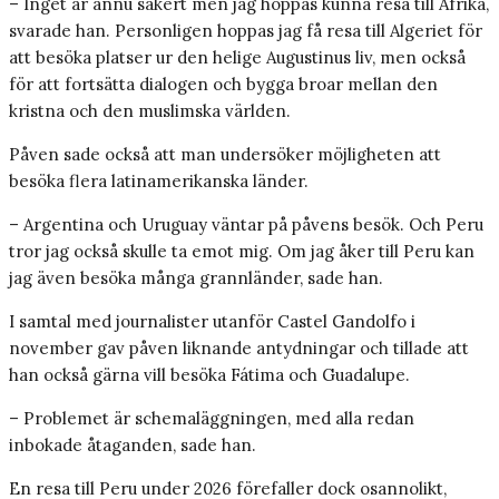
– Inget är ännu säkert men jag hoppas kunna resa till Afrika,
svarade han. Personligen hoppas jag få resa till Algeriet för
att besöka platser ur den helige Augustinus liv, men också
för att fortsätta dialogen och bygga broar mellan den
kristna och den muslimska världen.
Påven sade också att man undersöker möjligheten att
besöka flera latinamerikanska länder.
– Argentina och Uruguay väntar på påvens besök. Och Peru
tror jag också skulle ta emot mig. Om jag åker till Peru kan
jag även besöka många grannländer, sade han.
I samtal med journalister utanför Castel Gandolfo i
november gav påven liknande antydningar och tillade att
han också gärna vill besöka Fátima och Guadalupe.
– Problemet är schemaläggningen, med alla redan
inbokade åtaganden, sade han.
En resa till Peru under 2026 förefaller dock osannolikt,