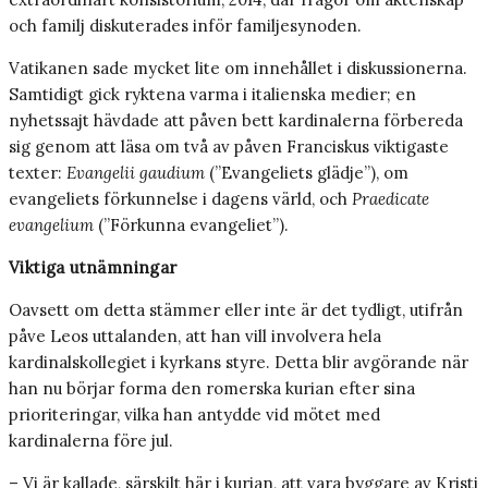
och familj diskuterades inför familje­synoden.
Vatikanen sade mycket lite om innehållet i diskussionerna.
Samtidigt gick ryktena varma i italienska medier; en
nyhetssajt hävdade att påven bett kardinalerna förbereda
sig genom att läsa om två av påven Franciskus viktigaste
texter:
Evangelii gaudium
(”Evangeliets glädje”), om
evangeliets förkunnelse i dagens värld, och ­
Praedicate
evangelium
(”Förkunna evangeliet”).
Viktiga utnämningar
Oavsett om detta stämmer eller inte är det tydligt, utifrån
påve Leos uttalanden, att han vill involvera hela
kardinalskollegiet i kyrkans styre. Detta blir avgörande när
han nu börjar forma den romerska kurian efter sina
prioriteringar, vilka han antydde vid mötet med
kardinalerna före jul.
– Vi är kallade, särskilt här i kurian, att vara byggare av Kristi