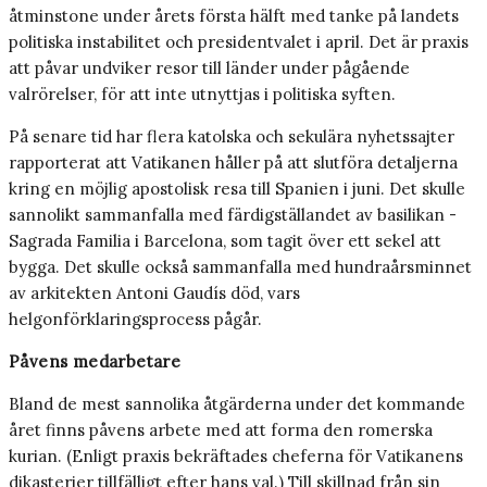
åtminstone under årets första hälft med tanke på landets
politiska instabilitet och presidentvalet i april. Det är praxis
att påvar undviker resor till länder under pågående
valrörelser, för att inte utnyttjas i politiska syften.
På senare tid har flera katolska och sekulära nyhetssajter
rapporterat att Vatikanen håller på att slutföra detaljerna
kring en möjlig apostolisk resa till Spanien i juni. Det skulle
sannolikt sammanfalla med färdigställandet av basilikan ­
Sagrada Familia i Barcelona, som tagit över ett sekel att
bygga. Det skulle också sammanfalla med hundraårsminnet
av arkitekten Antoni Gaudís död, vars
helgonförklaringsprocess pågår.
Påvens medarbetare
Bland de mest sannolika åtgärderna under det kommande
året finns påvens arbete med att forma den romerska
kurian. (Enligt praxis bekräftades cheferna för Vatikanens
dikasterier tillfälligt efter hans val.) Till skillnad från sin