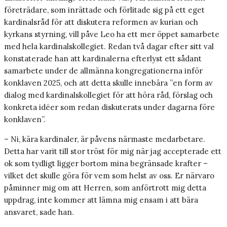
företrädare, som inrättade och förlitade sig på ett eget
kardinalsråd för att diskutera reformen av kurian och
kyrkans styrning, vill påve Leo ha ett mer öppet samarbete
med hela kardinalskollegiet. Redan två dagar efter sitt val
konstaterade han att kardinalerna efterlyst ett sådant
samarbete under de allmänna kongregationerna inför
konklaven 2025, och att detta skulle innebära ”en form av
dialog med kardinalskollegiet för att höra råd, förslag och
konkreta idéer som redan diskuterats under dagarna före
konklaven”.
– Ni, kära kardinaler, är påvens närmaste medarbetare.
Detta har varit till stor tröst för mig när jag accepterade ett
ok som tydligt ligger bortom mina begränsade krafter –
vilket det skulle göra för vem som helst av oss. Er närvaro
påminner mig om att Herren, som anförtrott mig detta
uppdrag, inte kommer att lämna mig ensam i att bära
ansvaret, sade han.