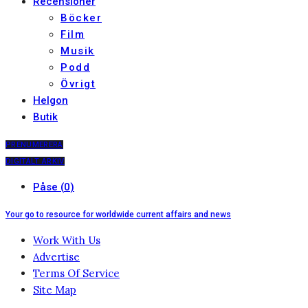
Recensioner
Böcker
Film
Musik
Podd
Övrigt
Helgon
Butik
PRENUMERERA
DIGITALT ARKIV
Påse
(
0
)
Your go to resource for worldwide current affairs and news
Work With Us
Advertise
Terms Of Service
Site Map