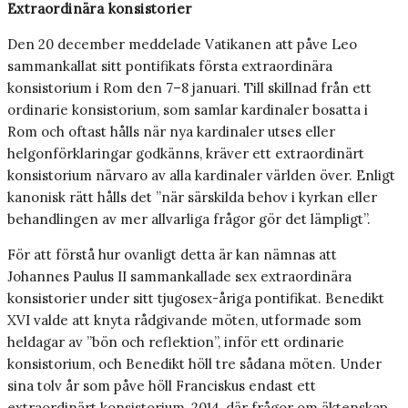
Extraordinära konsistorier
Den 20 december meddelade Vatikanen att påve Leo
sammankallat sitt pontifikats första extraordinära
konsistorium i Rom den 7–8 januari. Till skillnad från ett
ordinarie konsistorium, som samlar kardinaler bosatta i
Rom och oftast hålls när nya kardinaler utses eller
helgonförklaringar godkänns, kräver ett extraordinärt
konsistorium närvaro av alla kardinaler världen över. Enligt
kanonisk rätt hålls det ”när särskilda behov i kyrkan eller
behandlingen av mer allvarliga frågor gör det lämpligt”.
För att förstå hur ovanligt detta är kan nämnas att
Johannes Paulus II sammankallade sex extraordinära
konsistorier under sitt tjugosex-åriga pontifikat. Benedikt
XVI valde att knyta rådgivande möten, utformade som
heldagar av ”bön och reflektion”, inför ett ordinarie
konsistorium, och Benedikt höll tre sådana möten. Under
sina tolv år som påve höll Franciskus endast ett
extraordinärt konsistorium, 2014, där frågor om äktenskap