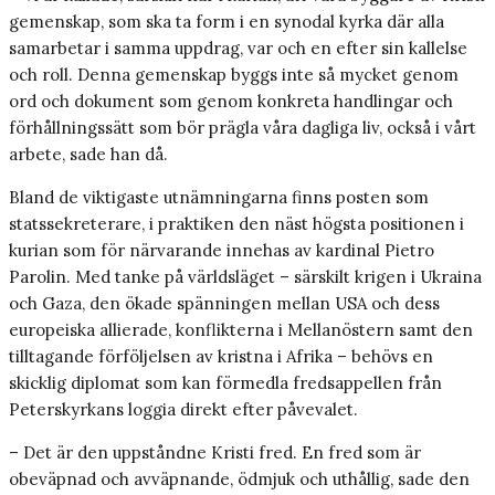
gemenskap, som ska ta form i en synodal kyrka där alla
samarbetar i samma uppdrag, var och en efter sin kallelse
och roll. Denna gemenskap byggs inte så mycket genom
ord och dokument som genom konkreta handlingar och
förhållningssätt som bör prägla våra dagliga liv, också i vårt
arbete, sade han då.
Bland de viktigaste utnämningarna finns posten som
statssekreterare, i praktiken den näst högsta positionen i
kurian som för närvarande innehas av kardinal Pietro
Parolin. Med tanke på världsläget – särskilt krigen i Ukraina
och Gaza, den ökade spänningen mellan USA och dess
europeiska allierade, konflikterna i Mellanöstern samt den
tilltagande förföljelsen av kristna i Afrika – behövs en
skicklig diplomat som kan förmedla fredsappellen från
Peterskyrkans loggia direkt efter påvevalet.
– Det är den uppståndne Kristi fred. En fred som är
obeväpnad och avväpnande, ödmjuk och uthållig, sade den