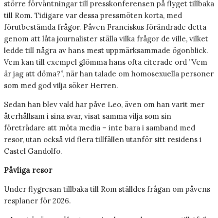
större förväntningar till presskonferensen på flyget tillbaka
till Rom. Tidigare var dessa pressmöten korta, med
förutbestämda frågor. Påven Franciskus förändrade detta
genom att låta journalister ställa vilka frågor de ville, vilket
ledde till några av hans mest uppmärksammade ögonblick.
Vem kan till exempel glömma hans ofta citerade ord ”Vem
är jag att döma?”, när han talade om homosexuella personer
som med god vilja söker Herren.
Sedan han blev vald har påve Leo, även om han varit mer
återhållsam i sina svar, visat samma vilja som sin
företrädare att möta media – inte bara i samband med
resor, utan också vid flera tillfällen utanför sitt residens i
Castel Gandolfo.
Påvliga resor
Under flygresan tillbaka till Rom ställdes frågan om påvens
resplaner för 2026.