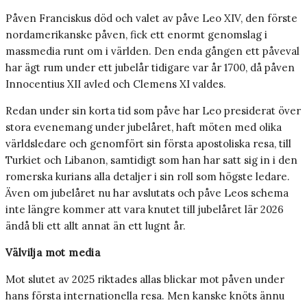
Påven Franciskus död och valet av påve Leo XIV, den förste
nordamerikanske påven, fick ett enormt genomslag i
massmedia runt om i världen. Den enda gången ett påveval
har ägt rum under ett jubelår tidigare var år 1700, då påven
Innocentius XII avled och Clemens XI valdes.
Redan under sin korta tid som påve har Leo presiderat över
stora evenemang under jubelåret, haft möten med olika
världsledare och genomfört sin första apostoliska resa, till
Turkiet och Libanon, samtidigt som han har satt sig in i den
romerska kurians alla detaljer i sin roll som högste ledare.
Även om jubelåret nu har avslutats och påve Leos schema
inte längre kommer att vara knutet till jubelåret lär 2026
ändå bli ett allt annat än ett lugnt år.
Välvilja mot media
Mot slutet av 2025 riktades allas blickar mot påven under
hans första internationella resa. Men kanske knöts ännu