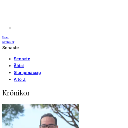
Hem
Krönikor
Senaste
Senaste
Äldst
Slumpmässig
A to Z
Krönikor