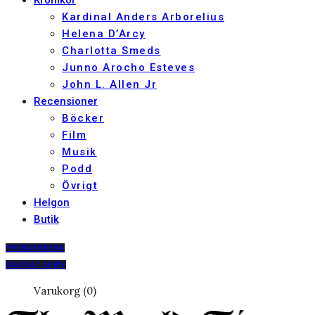
Krönikor
Kardinal Anders Arborelius
Helena D’Arcy
Charlotta Smeds
Junno Arocho Esteves
John L. Allen Jr
Recensioner
Böcker
Film
Musik
Podd
Övrigt
Helgon
Butik
PRENUMERERA
DIGITALT ARKIV
Varukorg (0)