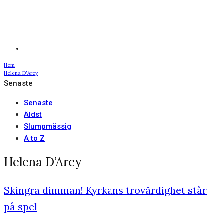
Hem
Helena D'Arcy
Senaste
Senaste
Äldst
Slumpmässig
A to Z
Helena D’Arcy
Skingra dimman! Kyrkans trovärdighet står
på spel