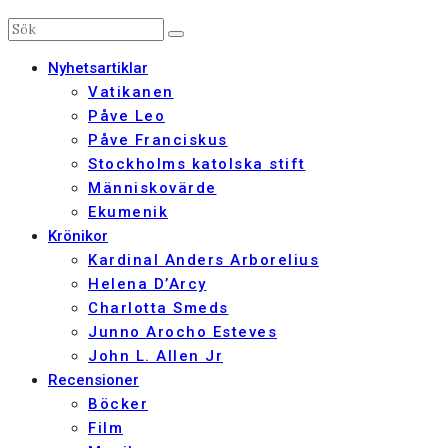
Nyhetsartiklar
Vatikanen
Påve Leo
Påve Franciskus
Stockholms katolska stift
Människovärde
Ekumenik
Krönikor
Kardinal Anders Arborelius
Helena D’Arcy
Charlotta Smeds
Junno Arocho Esteves
John L. Allen Jr
Recensioner
Böcker
Film