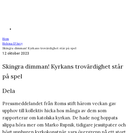
Hem
Helena D'Arcy
Skingra dimman! Kyrkans trovärdighet står på spel
12 oktober 2023
Skingra dimman! Kyrkans trovärdighet står
på spel
Dela
Pressmeddelandet från Roms stift härom veckan gav
upphov till kollektiv hicka hos många av dem som
rapporterar om katolska kyrkan. De hade nog hoppats
slippa höra mer om Marko Rupnik, tidigare jesuitpater och
högt uppburen kyrkokonstnär, vars övergrepp på ett stort