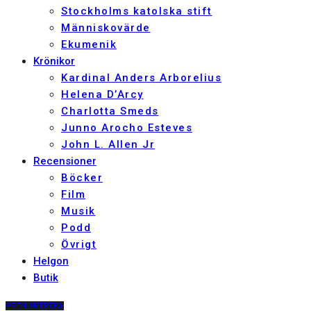
Stockholms katolska stift
Människovärde
Ekumenik
Krönikor
Kardinal Anders Arborelius
Helena D’Arcy
Charlotta Smeds
Junno Arocho Esteves
John L. Allen Jr
Recensioner
Böcker
Film
Musik
Podd
Övrigt
Helgon
Butik
PRENUMERERA