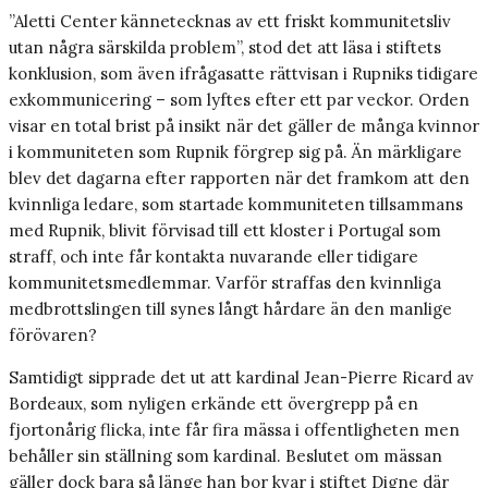
”Aletti Center kännetecknas av ett friskt kommunitetsliv
utan några särskilda problem”, stod det att läsa i stiftets
konklusion, som även ifrågasatte rättvisan i Rupniks tidigare
exkommunicering – som lyftes efter ett par veckor. Orden
visar en total brist på insikt när det gäller de många kvinnor
i kommuniteten som Rupnik förgrep sig på. Än märkligare
blev det dagarna efter rapporten när det framkom att den
kvinnliga ledare, som startade kommuniteten tillsammans
med Rupnik, blivit förvisad till ett kloster i Portugal som
straff, och inte får kontakta nuvarande eller tidigare
kommunitetsmedlemmar. Varför straffas den kvinnliga
medbrottslingen till synes långt hårdare än den manlige
förövaren?
Samtidigt sipprade det ut att kardinal Jean-Pierre Ricard av
Bordeaux, som nyligen erkände ett övergrepp på en
fjortonårig flicka, inte får fira mässa i offentligheten men
behåller sin ställning som kardinal. Beslutet om mässan
gäller dock bara så länge han bor kvar i stiftet Digne där