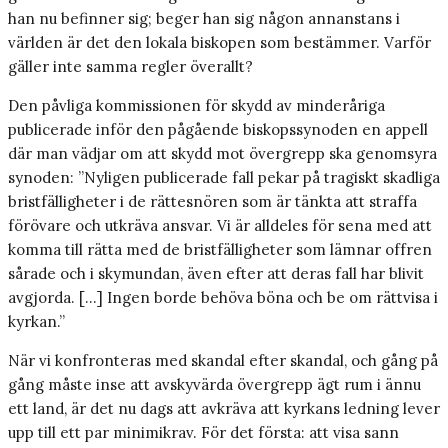
han nu befinner sig; beger han sig någon annanstans i
världen är det den lokala biskopen som bestämmer. Varför
gäller inte samma regler överallt?
Den påvliga kommissionen för skydd av minderåriga
publicerade inför den pågående biskopssynoden en appell
där man vädjar om att skydd mot övergrepp ska genomsyra
synoden: ”Nyligen publicerade fall pekar på tragiskt skadliga
bristfälligheter i de rättesnören som är tänkta att straffa
förövare och utkräva ansvar. Vi är alldeles för sena med att
komma till rätta med de bristfälligheter som lämnar offren
sårade och i skymundan, även efter att deras fall har blivit
avgjorda. […] Ingen borde behöva böna och be om rättvisa i
kyrkan.”
När vi konfronteras med skandal efter skandal, och gång på
gång måste inse att avskyvärda övergrepp ägt rum i ännu
ett land, är det nu dags att avkräva att kyrkans ledning lever
upp till ett par minimikrav. För det första: att visa sann