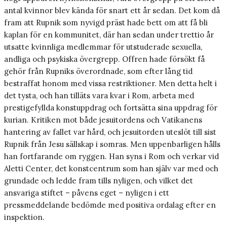
antal kvinnor blev kända för snart ett år sedan. Det kom då
fram att Rupnik som nyvigd präst hade bett om att få bli
kaplan för en kommunitet, där han sedan under trettio år
utsatte kvinnliga medlemmar för utstuderade sexuella,
andliga och psykiska övergrepp. Offren hade försökt få
gehör från Rupniks överordnade, som efter lång tid
bestraffat honom med vissa restriktioner. Men detta helt i
det tysta, och han tilläts vara kvar i Rom, arbeta med
prestigefyllda konstuppdrag och fortsätta sina uppdrag för
kurian. Kritiken mot både jesuitordens och Vatikanens
hantering av fallet var hård, och jesuitorden uteslöt till sist
Rupnik från Jesu sällskap i somras. Men uppenbarligen hålls
han fortfarande om ryggen. Han syns i Rom och verkar vid
Aletti Center, det konstcentrum som han själv var med och
grundade och ledde fram tills nyligen, och vilket det
ansvariga stiftet – påvens eget – nyligen i ett
pressmeddelande bedömde med positiva ordalag efter en
inspektion.