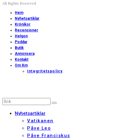
All Rights Reserved
Hem
Nyhetsartiklar
Krönikor
Recensioner
Helgon
Poddar
Butik
Annonsera
Kontakt
Om Km
Integritetspolicy
Nyhetsartiklar
Vatikanen
Påve Leo
Påve Franciskus