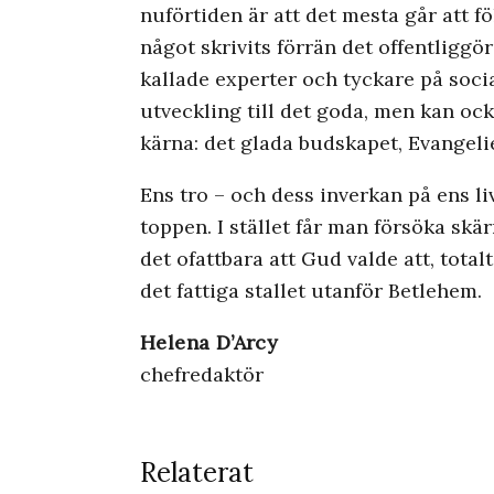
nuförtiden är att det mesta går att fö
något skrivits förrän det offentliggö
kallade experter och tyckare på soci
utveckling till det goda, men kan ocks
kärna: det glada budskapet, Evangelie
Ens tro – och dess inverkan på ens liv
toppen. I stället får man försöka skä
det ofattbara att Gud valde att, total
det fattiga stallet utanför Betlehem.
Helena D’Arcy
chefredaktör
Relaterat