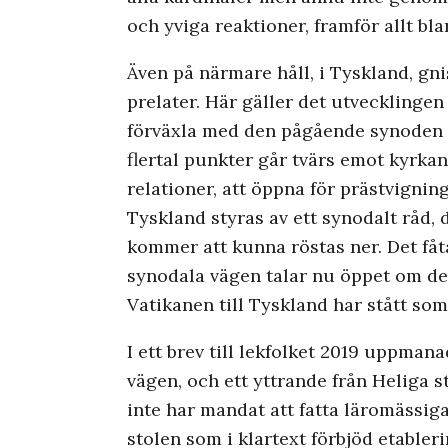
och yviga reaktioner, framför allt bl
Även på närmare håll, i Tyskland, gni
prelater. Här gäller det utvecklingen
förväxla med den pågående synoden o
flertal punkter går tvärs emot kyrka
relationer, att öppna för prästvigning
Tyskland styras av ett synodalt råd,
kommer att kunna röstas ner. Det fåt
synodala vägen talar nu öppet om des
Vatikanen till Tyskland har stått som
I ett brev till lekfolket 2019 uppman
vägen, och ett yttrande från Heliga 
inte har mandat att fatta läromässiga
stolen som i klartext förbjöd etabler