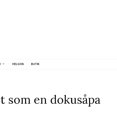
R
HELGON
BUTIK
et som en dokusåpa