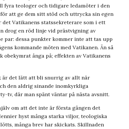
l fyra teologer och tidigare ledamöter i den
för att ge dem sitt stöd och uttrycka sin egen
 det Vatikanens statssekreterare som i ett
n drog en röd linje vid prästvigning av
e par: dessa punkter kommer inte att tas upp
vägens kommande möten med Vatikanen. Än så
k obekymrat ånga på; effekten av Vatikanens
r det lätt att bli snurrig av allt när
och den aldrig sinande inomkyrkliga
y-tv, där man spänt väntar på nästa avsnitt.
älv om att det inte är första gången det
lennier hyst många starka viljor, teologiska
blötts, många brev har skickats. Skillnaden