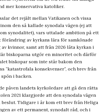
and mer konservativa katoliker.
sslar det rejält mellan Vatikanen och vissa
 inom den så kallade synodala vägen (ej att
m synodalitet), vars uttalade ambition på ett
n: förändring av kyrkans lära för samkönade
 av kvinnor, samt att från 2026 låta kyrkan i
 där biskoparna utgör en minoritet och därför
alet biskopar som inte står bakom den
s ”katastrofala konsekvenser”, och brev från
 spön i backen.
ade påven landets kyrkoledare att gå den rätta
stolen 2021 klargjorde att den synodala vägen
 beslut. Tidigare i år kom ett brev från Heliga
ingen av ett permanent, synodalt råd, och i