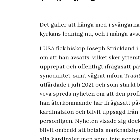
Det gäller att hänga med i svängarna
kyrkans ledning nu, och i många avs
I USA fick biskop Joseph Strickland i
om att han avsatts, vilket sker ytters
upprepat och offentligt ifrågasatt 
synodalitet, samt vägrat införa
Tradi
utfärdade i juli 2021 och som starkt
veva spreds nyheten om att den prof
han återkommande har ifrågasatt påv
kardinalslön och blivit uppsagd från 
personligen. Nyheten visade sig dock 
blivit ombedd att betala marknadshyr
alla kardinaler men ännu inte genom