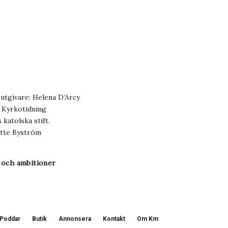
utgivare: Helena D’Arcy
k Kyrkotidning
katolska stift.
otte Byström
 och ambitioner
Poddar
Butik
Annonsera
Kontakt
Om Km