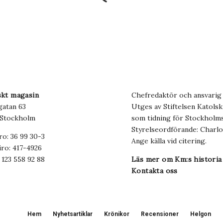
skt magasin
Chefredaktör och ansvarig 
gatan 63
Utges av Stiftelsen Katols
 Stockholm
som tidning för Stockholms 
Styrelseordförande: Charl
ro: 36 99 30-3
Ange källa vid citering.
ro: 417-4926
 123 558 92 88
Läs mer om Km:s historia
Kontakta oss
Hem
Nyhetsartiklar
Krönikor
Recensioner
Helgon