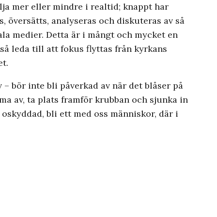
lja mer eller mindre i realtid; knappt har
rs, översätts, analyseras och diskuteras av så
ala medier. Detta är i mångt och mycket en
å leda till att fokus flyttas från kyrkans
t.
 – bör inte bli påverkad av när det blåser på
rma av, ta plats framför krubban och sjunka in
t oskyddad, bli ett med oss människor, där i