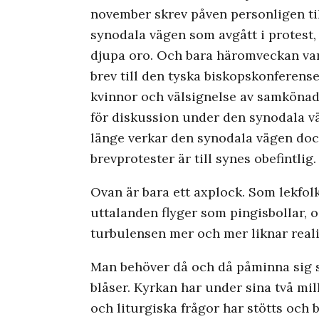
november skrev påven personligen til
synodala vägen som avgått i protest, 
djupa oro. Och bara häromveckan var
brev till den tyska biskopskonferense
kvinnor och välsignelse av samkönad
för diskussion under den synodala 
länge verkar den synodala vägen doc
brevprotester är till synes obefintlig.
Ovan är bara ett axplock. Som lekfolk ä
uttalanden flyger som pingisbollar, 
turbulensen mer och mer liknar realit
Man behöver då och då påminna sig sj
blåser. Kyrkan har under sina två mil
och liturgiska frågor har stötts och 