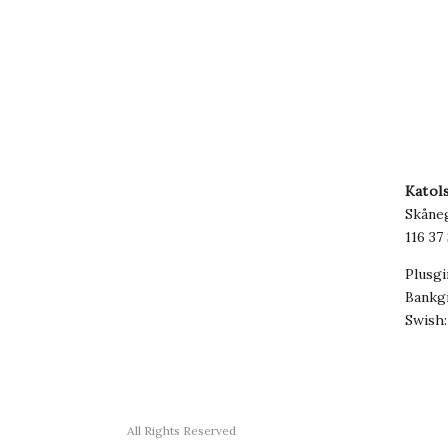
Katol
Skåne
116 37
Plusgi
Bankgi
Swish:
All Rights Reserved