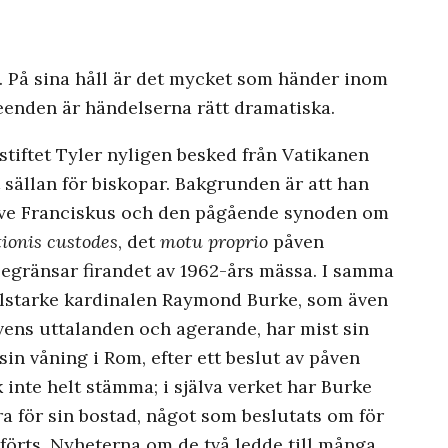
. På sina håll är det mycket som händer inom
eenden är händelserna rätt dramatiska.
 stiftet Tyler nyligen besked från Vatikanen
t sällan för biskopar. Bakgrunden är att han
påve Franciskus och den pågående synoden om
tionis custodes
, det
motu proprio
påven
 begränsar firandet av 1962-års mässa. I samma
ilstarke kardinalen Raymond Burke, som även
ens uttalanden och agerande, har mist sin
sin våning i Rom, efter ett beslut av påven
inte helt stämma; i själva verket har Burke
a för sin bostad, något som beslutats om för
förts. Nyheterna om de två ledde till många