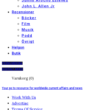
Junno Arocho Esteves
John L. Allen Jr
Recensioner
Böcker
Film
Musik
Podd
Övrigt
Helgon
Butik
PRENUMERERA
DIGITALT ARKIV
Varukorg (0)
Your go to resource for worldwide current affairs and news
Work With Us
Advertise
Terms Of Service