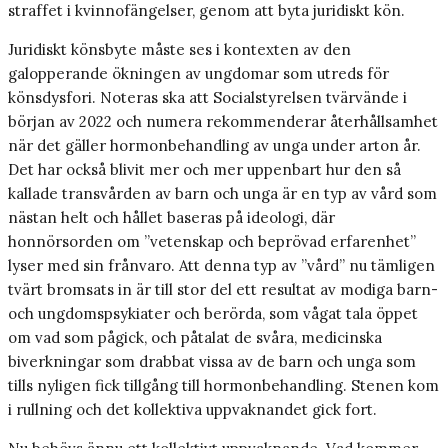
straffet i kvinnofängelser, genom att byta juridiskt kön.
Juridiskt könsbyte måste ses i kontexten av den
galopperande ökningen av ungdomar som utreds för
könsdysfori. Noteras ska att Socialstyrelsen tvärvände i
början av 2022 och numera rekommenderar återhållsamhet
när det gäller hormonbehandling av unga under arton år.
Det har också blivit mer och mer uppenbart hur den så
kallade transvården av barn och unga är en typ av vård som
nästan helt och hållet baseras på ideologi, där
honnörsorden om ”vetenskap och beprövad erfarenhet”
lyser med sin frånvaro. Att denna typ av ”vård” nu tämligen
tvärt bromsats in är till stor del ett resultat av modiga barn-
och ungdomspsykiater och berörda, som vågat tala öppet
om vad som pågick, och påtalat de svåra, medicinska
biverkningar som drabbat vissa av de barn och unga som
tills nyligen fick tillgång till hormonbehandling. Stenen kom
i rullning och det kollektiva uppvaknandet gick fort.