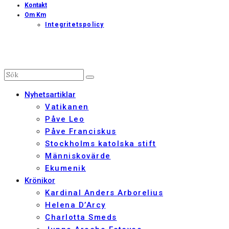
Kontakt
Om Km
Integritetspolicy
Nyhetsartiklar
Vatikanen
Påve Leo
Påve Franciskus
Stockholms katolska stift
Människovärde
Ekumenik
Krönikor
Kardinal Anders Arborelius
Helena D’Arcy
Charlotta Smeds