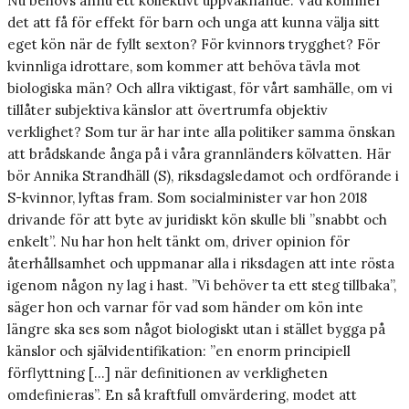
Nu behövs ännu ett kollektivt uppvaknande. Vad kommer
det att få för effekt för barn och unga att kunna välja sitt
eget kön när de fyllt sexton? För kvinnors trygghet? För
kvinnliga idrottare, som kommer att behöva tävla mot
biologiska män? Och allra viktigast, för vårt samhälle, om vi
tillåter subjektiva känslor att övertrumfa objektiv
verklighet? Som tur är har inte alla politiker samma önskan
att brådskande ånga på i våra grannländers kölvatten. Här
bör Annika Strandhäll (S), riksdagsledamot och ordförande i
S-kvinnor, lyftas fram. Som socialminister var hon 2018
drivande för att byte av juridiskt kön skulle bli ”snabbt och
enkelt”. Nu har hon helt tänkt om, driver opinion för
återhållsamhet och uppmanar alla i riksdagen att inte rösta
igenom någon ny lag i hast. ”Vi behöver ta ett steg tillbaka”,
säger hon och varnar för vad som händer om kön inte
längre ska ses som något biologiskt utan i stället bygga på
känslor och självidentifikation: ”en enorm principiell
förflyttning […] när definitionen av verkligheten
omdefinieras”. En så kraftfull omvärdering, modet att