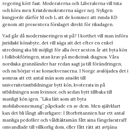
regering kört fast. Moderaterna och Liberalerna vill tuta
och köra men Kristdemokraterna säger nej. Nyligen
kungjorde därför M och L att de kommer att runda KD
genom att presentera förslaget direkt för riksdagen.
Vad går då moderniseringen ut på? I korthet vill man införa
juridiskt könsbyte, det vill säga att det efter en enkel
utredning ska bli möjligt för alla över sexton år att byta kön
i folkbokföringen, utan krav på medicinsk diagnos. Våra
nordiska grannländer har redan sagt ja till förändringen,
och nu börjar vi se konsekvenserna. I Norge avslöjades det i
somras att ett antal män som ansökt till
universitetsutbildningar bytt kön, kvoterats in på
utbildningen som kvinnor, och sedan bytt tillbaka till
manligt kön igen. ”Lika lätt som att byta
mobilabonnemang”, påpekade en av dem. Men självklart
kan det bli långt allvarligare: I Storbritannien har ett antal
manliga pedofiler och våldtäktsmän fått sina fängelsestraff
omvandlade till villkorlig dom, eller fått rätt att avtjäna