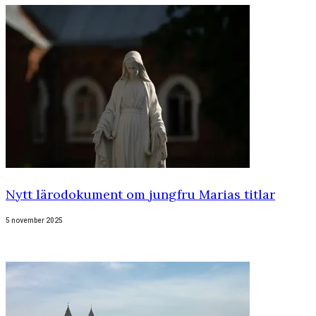
Nytt lärodokument om jungfru Marias titlar
5 november 2025