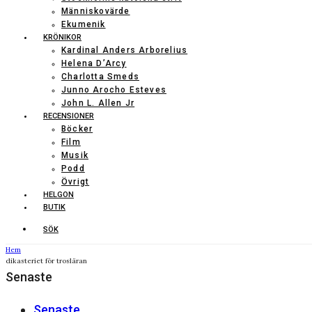
Människovärde
Ekumenik
KRÖNIKOR
Kardinal Anders Arborelius
Helena D’Arcy
Charlotta Smeds
Junno Arocho Esteves
John L. Allen Jr
RECENSIONER
Böcker
Film
Musik
Podd
Övrigt
HELGON
BUTIK
SÖK
Hem
dikasteriet för trosläran
Senaste
Senaste