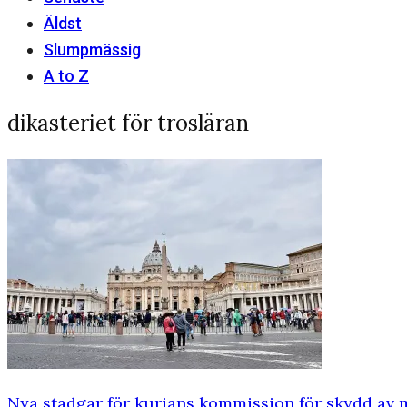
Äldst
Slumpmässig
A to Z
dikasteriet för trosläran
Nya stadgar för kurians kommission för skydd av 