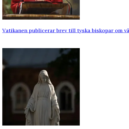
Vatikanen publicerar brev till tyska biskopar om vä