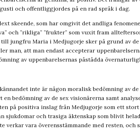
gusti och offentliggjordes på en rad språk i dag.
lext skeende, som har omgivit det andliga fenomene
a” och ”rikliga” ”frukter” som vuxit fram alltefter
n till jungfru Maria i Medjugorje sker på grund av 
ler man, att man endast accepterar uppenbarelserna
dömning av uppenbarelsernas påstådda övernaturlig
odkännandet inte är någon moralisk bedömning av de
ort en bedömning av de sex visionärerna samt analy
xten på positiva inslag från Medjugorje som ett sto
ån sjukdomar och trasiga äktenskap som blivit helade
te verkar vara överensstämmande med resten, och s