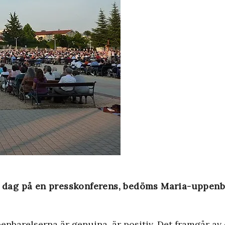
 i dag på en presskonferens, bedöms Maria-uppen
enbarelserna är genuina, är positiv. Det framgår av