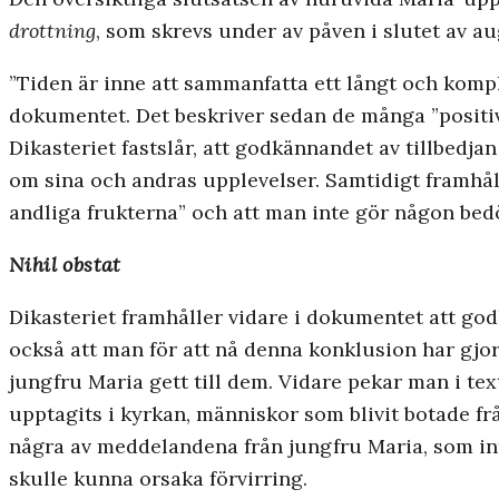
drottning
, som skrevs under av påven i slutet av au
”Tiden är inne att sammanfatta ett långt och komp
dokumentet. Det beskriver sedan de många ”positiv
Dikasteriet fastslår, att godkännandet av tillbedja
om sina och andras upplevelser. Samtidigt framhål
andliga frukterna” och att man inte gör någon be
Nihil obstat
Dikasteriet framhåller vidare i dokumentet att g
också att man för att nå denna konklusion har gj
jungfru Maria gett till dem. Vidare pekar man i te
upptagits i kyrkan, människor som blivit botade fr
några av meddelandena från jungfru Maria, som in
skulle kunna orsaka förvirring.