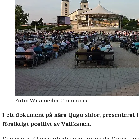
Foto: Wikimedia Commons
I ett dokument på nära tjugo sidor, presenterat
försiktigt positivt av Vatikanen.
Den översiktliga slutsatsen av huruvida Maria-upp