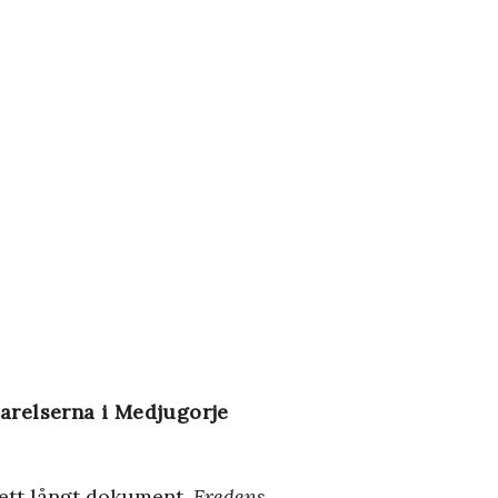
barelserna i Medjugorje
 ett långt dokument,
Fredens