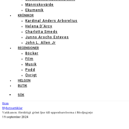
Människovärde
Ekumenik
KRÖNIKOR
Kardinal Anders Arborelius
Helena D’Arcy
Charlotta Smeds
Junno Arocho Esteves
John L. Allen Jr
RECENSIONER
Böcker
Film
Musik
Podd
Övrigt
HELGON
BUTIK
SÖK
Hem
Nyhetsartiklar
Vatikanen: försiktigt grönt ljus till uppenbarelserna i Medjugorje
19 september 2024