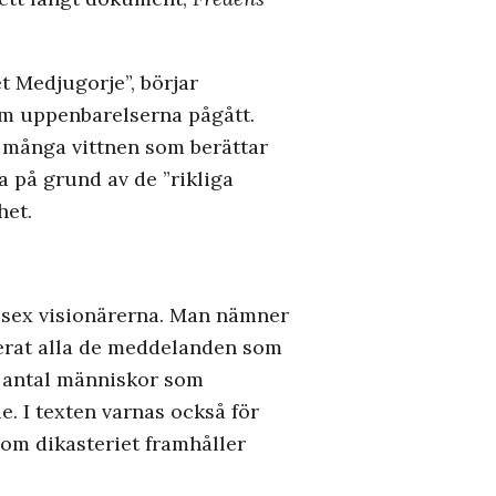
t Medjugorje”, börjar
som uppenbarelserna pågått.
de många vittnen som berättar
 på grund av de ”rikliga
het.
 sex visionärerna. Man nämner
serat alla de meddelanden som
rt antal människor som
. I texten varnas också för
om dikasteriet framhåller