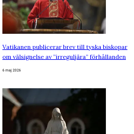
Vatikanen publicerar brev till tyska biskopar
om välsignelse av ”irreguljära” förhållanden
6 maj 2026