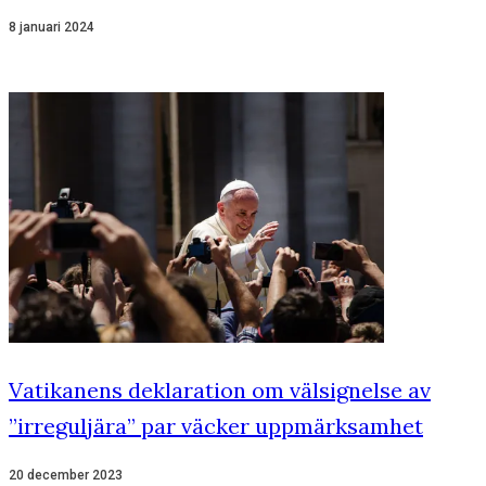
8 januari 2024
Vatikanens deklaration om välsignelse av
”irreguljära” par väcker uppmärksamhet
20 december 2023