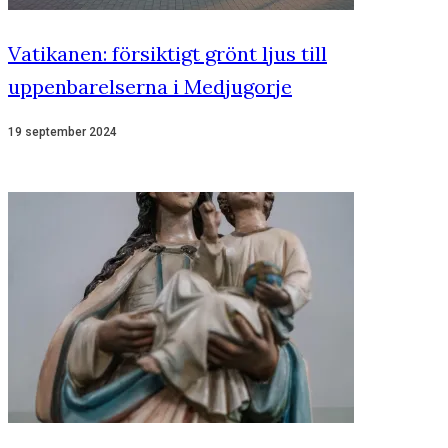
Vatikanen: försiktigt grönt ljus till
uppenbarelserna i Medjugorje
19 september 2024