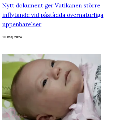
Nytt dokument ger Vatikanen större
inflytande vid påstådda övernaturliga
uppenbarelser
20 maj 2024