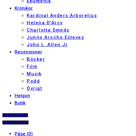
Ekumenik
Krönikor
Kardinal Anders Arborelius
Helena D’Arcy
Charlotta Smeds
Junno Arocho Esteves
John L. Allen Jr
Recensioner
Böcker
Film
Musik
Podd
Övrigt
Helgon
Butik
PRENUMERERA
DIGITALT ARKIV
Påse
(
0
)