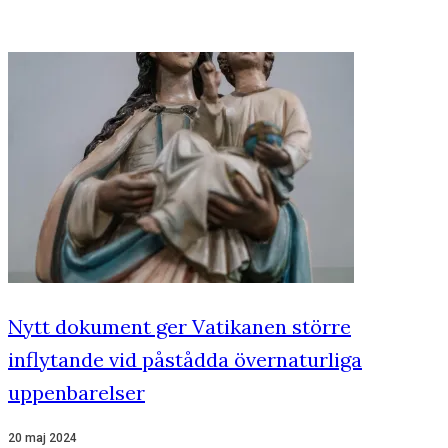
Nytt dokument ger Vatikanen större
inflytande vid påstådda övernaturliga
uppenbarelser
20 maj 2024