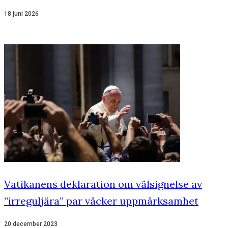
18 juni 2026
Vatikanens deklaration om välsignelse av
”irreguljära” par väcker uppmärksamhet
20 december 2023