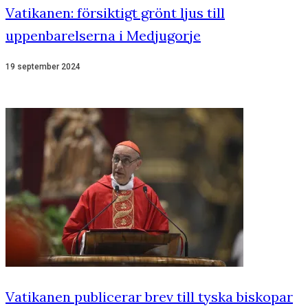
Vatikanen: försiktigt grönt ljus till
uppenbarelserna i Medjugorje
19 september 2024
Vatikanen publicerar brev till tyska biskopar