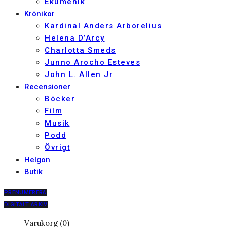
Ekumenik
Krönikor
Kardinal Anders Arborelius
Helena D’Arcy
Charlotta Smeds
Junno Arocho Esteves
John L. Allen Jr
Recensioner
Böcker
Film
Musik
Podd
Övrigt
Helgon
Butik
PRENUMERERA
DIGITALT ARKIV
Varukorg (0)