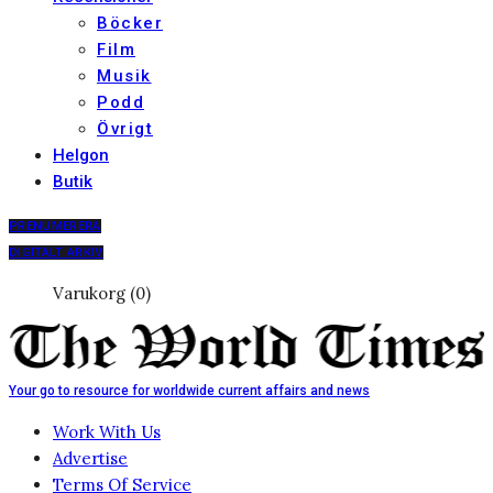
Böcker
Film
Musik
Podd
Övrigt
Helgon
Butik
PRENUMERERA
DIGITALT ARKIV
Varukorg (0)
Your go to resource for worldwide current affairs and news
Work With Us
Advertise
Terms Of Service