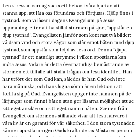
I en stressad vardag väcks ett behov i våra hjärtan att
stanna upp, att låta oss förundras och förtjusas. Hjälp finns i
tystnad. Som vi läser i dagens Evangelium, på Jesus
uppmaning, efter att ha stillat stormen på sjön, ”uppstår en
djup tystnad”. Evangelisten jämför som kontrast två bilder:
våldsam vind och stora vågor som slår emot båten med djup
tystnad, som uppstår som följd av Jesu ord. Denna ”djupa
tystnad” är ett naturligt utrymme i vilken apostlarna kan
möta Jesus. Vidare är detta övernaturliga bemästrande av
stormen ett tillfälle att ställa frågan om Jesu identitet. Han
har utfört det som Gud kan, således är han Gud och inte
bara människa; och hans lugna sömn är en lektion i att
förlita sig på Gud. Evangelisten uppger inte namnen på de
lärjungar som finns i båten utan ger läsarna möjlighet att se
sitt eget ansikte och sitt eget namn i båten. Scenen från
Evangeliet om stormens stillande visar att Jesu närvaro i
våra liv är en garanti för vår säkerhet. I den stora tystnaden
känner apostlarna igen Guds kraft i deras Mästares person