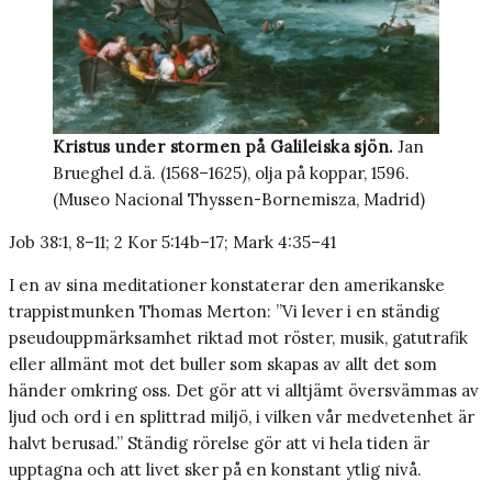
Kristus under stormen på Galileiska sjön.
Jan
Brueghel d.ä. (1568–1625), olja på koppar, 1596.
(Museo Nacional Thyssen-Bornemisza, Madrid)
Job 38:1, 8–11; 2 Kor 5:14b–17; Mark 4:35–41
I en av sina meditationer konstaterar den amerikanske
trappistmunken Thomas Merton: ”Vi lever i en ständig
pseudouppmärksamhet riktad mot röster, musik, gatutrafik
eller allmänt mot det buller som skapas av allt det som
händer omkring oss. Det gör att vi alltjämt översvämmas av
ljud och ord i en splittrad miljö, i vilken vår medvetenhet är
halvt berusad.” Ständig rörelse gör att vi hela tiden är
upptagna och att livet sker på en konstant ytlig nivå.