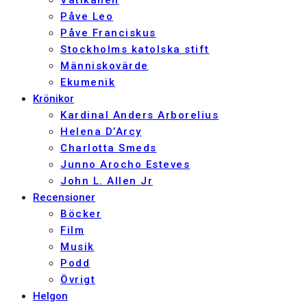
Påve Leo
Påve Franciskus
Stockholms katolska stift
Människovärde
Ekumenik
Krönikor
Kardinal Anders Arborelius
Helena D’Arcy
Charlotta Smeds
Junno Arocho Esteves
John L. Allen Jr
Recensioner
Böcker
Film
Musik
Podd
Övrigt
Helgon