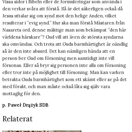
Vissa sidor i Bibeln eller de formuleringar som används i
den verkar svåra att förstå. Så är det säkerligen också då
Jesus uttalar sig om synd mot den helige Anden, vilket
resulterar i ”evig synd.” Hur ska man förstå Mästaren från
Nasarets ord, denne mäktige man som bekämpat ”den här
världens härskare”? Gud vill att även de största syndarna
ska omvändas. Och trots att Guds barmhärtighet är oändlig
så är den inte absurd. Det kan nämligen hända att en
person ber Gud om försoning men samtidigt inte vill
försonas. Eller så bryr sig personen inte alls om försoning
eller tror inte på möjlighet till försoning. Man kan varken
betrakta Guds barmhärtighet som ett skämt eller se på det
med förakt, och man måste också låta sig själv vara
mottaglig för den.
p. Paweł Drążyk SDB
Relaterat