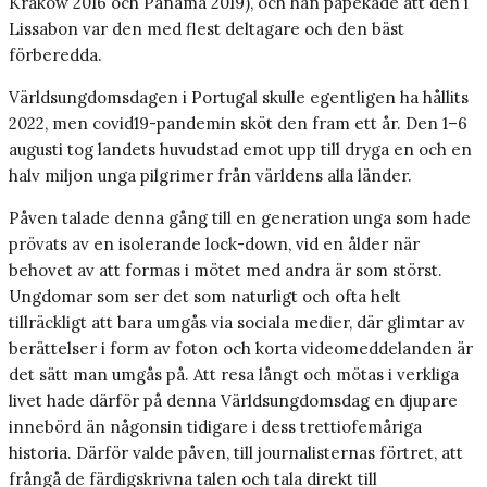
Krakow 2016 och Panama 2019), och han påpekade att den i
Lissabon var den med flest deltagare och den bäst
förberedda.
Världsungdomsdagen i Portugal skulle egentligen ha hållits
2022, men covid19-­pandemin sköt den fram ett år. Den 1–6
augusti tog landets huvudstad emot upp till dryga en och en
halv miljon unga pilgrimer från världens alla länder.
Påven talade denna gång till en generation unga som hade
prövats av en isolerande lock-down, vid en ålder när
behovet av att formas i mötet med andra är som störst.
Ungdomar som ser det som naturligt och ofta helt
tillräckligt att bara umgås via sociala medier, där glimtar av
berättelser i form av foton och korta videomeddelanden är
det sätt man umgås på. Att resa långt och mötas i verkliga
livet hade därför på denna Världsungdomsdag en djupare
innebörd än någonsin tidigare i dess trettiofemåriga
historia. Därför valde påven, till journalisternas förtret, att
frångå de färdigskrivna talen och tala direkt till