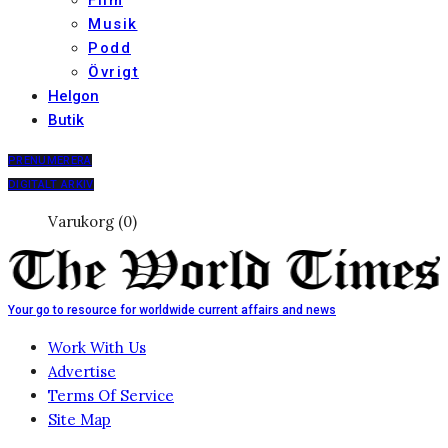
Film
Musik
Podd
Övrigt
Helgon
Butik
PRENUMERERA
DIGITALT ARKIV
Varukorg (0)
Your go to resource for worldwide current affairs and news
Work With Us
Advertise
Terms Of Service
Site Map