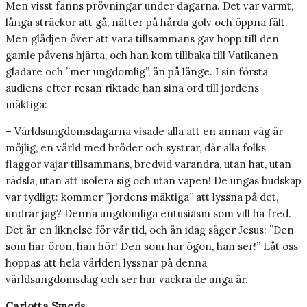
Men visst fanns prövningar under dagarna. Det var varmt,
långa sträckor att gå, nätter på hårda golv och öppna fält.
Men glädjen över att vara tillsammans gav hopp till den
gamle påvens hjärta, och han kom tillbaka till Vatikanen
gladare och ”mer ungdomlig”, än på länge. I sin första
audiens efter resan riktade han sina ord till jordens
mäktiga:
– Världsungdomsdagarna visade alla att en annan väg är
möjlig, en värld med bröder och systrar, där alla folks
flaggor vajar tillsammans, bredvid varandra, utan hat, utan
rädsla, utan att isolera sig och utan vapen! De ungas budskap
var tydligt: kommer ”jordens mäktiga” att lyssna på det,
undrar jag? Denna ungdomliga entusiasm som vill ha fred.
Det är en liknelse för vår tid, och än idag säger Jesus: ”Den
som har öron, han hör! Den som har ögon, han ser!” Låt oss
hoppas att hela världen lyssnar på denna
världsungdomsdag och ser hur vackra de unga är.
Carlotta Smeds