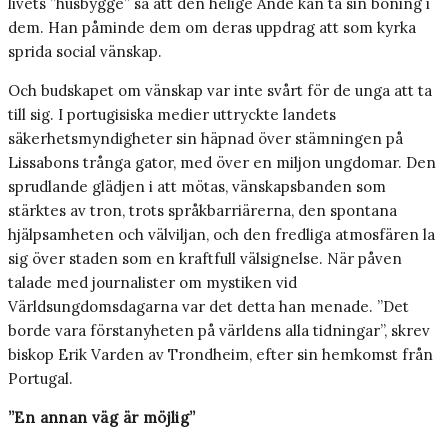
livets ”husbygge” så att den helige Ande kan ta sin boning i
dem. Han påminde dem om deras uppdrag att som kyrka
sprida social vänskap.
Och budskapet om vänskap var inte svårt för de unga att ta
till sig. I portugisiska medier uttryckte landets
säkerhetsmyndigheter sin häpnad över stämningen på
Lissabons trånga gator, med över en miljon ungdomar. Den
sprudlande glädjen i att mötas, vänskapsbanden som
stärktes av tron, trots språkbarriärerna, den spontana
hjälpsamheten och välviljan, och den fredliga atmosfären la
sig över staden som en kraftfull välsignelse. När påven
talade med journalister om mystiken vid
Världsungdomsdagarna var det detta han menade. ”Det
borde vara förstanyheten på världens alla tidningar”, skrev
biskop Erik Varden av Trondheim, efter sin hemkomst från
Portugal.
”En annan väg är möjlig”