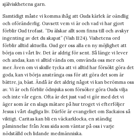
själviskhetens garn.
Samtidigt måste vi komma ihåg att Guds kärlek är oändlig
och oföränderlig. Oavsett vem vi är och vad vi har gjort
förblir Gud trofast. ”Du älskar allt som finns till och avskyr
ingenting av det du skapat” (Vish 11:24). Vishetens ord
förblir alltid aktuella. Gud ger oss alla en ny möjlighet att
börja om i vårt liv. Det är aldrig för sent. Så länge vi lever
och andas, kan vi alltid vända om, omvända oss mer och
mer. Även om vi skulle tycka att vi alltid har försökt göra det
goda, kan vi börja anstränga oss för att göra det som är
bättre, ja, bäst. Ändå är det aldrig något vi kan berömma oss
av. Vi är och förblir ödmjuka som försöker göra Guds vilja
och inte vår egen. Ofta är det just vad vi gör med det vi
äger som är en slags mätare på hur troget vi efterföljer
Jesus i vårt dagliga liv. Därför är evangeliet om Sackaios så
viktigt. Caritas kan bli en väckarklocka, en ständig
påminnelse från Jesu sida som väntar på oss i varje
nödställd och lidande medmänniska.