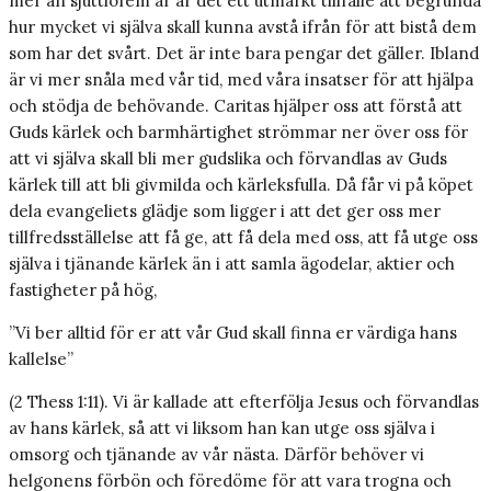
mer än sjuttiofem år är det ett utmärkt tillfälle att begrunda
hur mycket vi själva skall kunna avstå ifrån för att bistå dem
som har det svårt. Det är inte bara pengar det gäller. Ibland
är vi mer snåla med vår tid, med våra insatser för att hjälpa
och stödja de behövande. Caritas hjälper oss att förstå att
Guds kärlek och barmhärtighet strömmar ner över oss för
att vi själva skall bli mer gudslika och förvandlas av Guds
kärlek till att bli givmilda och kärleksfulla. Då får vi på köpet
dela evangeliets glädje som ligger i att det ger oss mer
tillfredsställelse att få ge, att få dela med oss, att få utge oss
själva i tjänande kärlek än i att samla ägodelar, aktier och
fastigheter på hög,
”Vi ber alltid för er att vår Gud skall finna er värdiga hans
kallelse”
(2 Thess 1:11). Vi är kallade att efterfölja Jesus och förvandlas
av hans kärlek, så att vi liksom han kan utge oss själva i
omsorg och tjänande av vår nästa. Därför behöver vi
helgonens förbön och föredöme för att vara trogna och