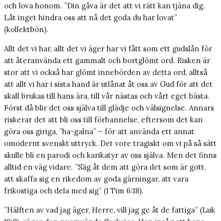
och lova honom. ”Din gåva är det att vi rätt kan tjäna dig.
Låt inget hindra oss att nå det goda du har lovat”
(kollektbön).
Allt det vi har, allt det vi äger har vi fått som ett gudslån för
att återanvända ett gammalt och bortglömt ord. Risken är
stor att vi också har glömt innebörden av detta ord, alltså
att allt vi har i sista hand är utlånat åt oss av Gud för att det
skall brukas till hans ära, till vår nästas och vårt eget bästa.
Först då blir det oss själva till glädje och välsignelse. Annars
riskerar det att bli oss till förbannelse, eftersom det kan
göra oss giriga, ”ha-galna” – för att använda ett annat
omodernt svenskt uttryck. Det vore tragiskt om vi på så sätt
skulle bli en parodi och karikatyr av oss själva. Men det finns
alltid en väg vidare. ”Säg åt dem att göra det som är gott,
att skaffa sig en rikedom av goda gärningar, att vara
frikostiga och dela med sig” (1 Tim 6:18).
”Hälften av vad jag äger, Herre, vill jag ge åt de fattiga” (Luk