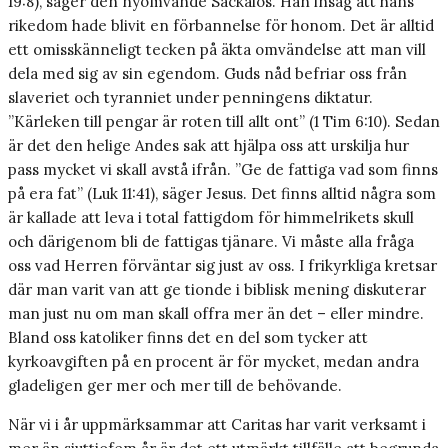
19:8), säger den nyomvände Sackaios. Han insåg att hans
rikedom hade blivit en förbannelse för honom. Det är alltid
ett omisskänneligt tecken på äkta omvändelse att man vill
dela med sig av sin egendom. Guds nåd befriar oss från
slaveriet och tyranniet under penningens diktatur.
”Kärleken till pengar är roten till allt ont” (1 Tim 6:10). Sedan
är det den helige Andes sak att hjälpa oss att urskilja hur
pass mycket vi skall avstå ifrån. ”Ge de fattiga vad som finns
på era fat” (Luk 11:41), säger Jesus. Det finns alltid några som
är kallade att leva i total fattigdom för himmelrikets skull
och därigenom bli de fattigas tjänare. Vi måste alla fråga
oss vad Herren förväntar sig just av oss. I frikyrkliga kretsar
där man varit van att ge tionde i biblisk mening diskuterar
man just nu om man skall offra mer än det – eller mindre.
Bland oss katoliker finns det en del som tycker att
kyrkoavgiften på en procent är för mycket, medan andra
gladeligen ger mer och mer till de behövande.
När vi i år uppmärksammar att ­Caritas har varit verksamt i