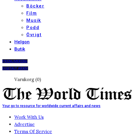
Böcker
Film
Musik
Podd
Övrigt
Helgon
Butik
PRENUMERERA
DIGITALT ARKIV
Varukorg (0)
Your go to resource for worldwide current affairs and news
Work With Us
Advertise
Terms Of Service