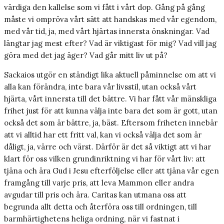
värdiga den kallelse som vi fått i vårt dop. Gång på gång
måste vi ompröva vårt sätt att handskas med vår egendom,
med vår tid, ja, med vårt hjärtas innersta önskningar. Vad
längtar jag mest efter? Vad är viktigast för mig? Vad vill jag
göra med det jag äger? Vad går mitt liv ut på?
Sackaios utgör en ständigt lika aktuell påminnelse om att vi
alla kan förändra, inte bara vår livsstil, utan också vårt
hjärta, vårt innersta till det bättre. Vi har fått vår mänskliga
frihet just för att kunna välja inte bara det som är gott, utan
också det som är bättre, ja, bäst. Eftersom friheten innebär
att vi alltid har ett fritt val, kan vi också välja det som är
dåligt, ja, värre och värst. Därför är det så viktigt att vi har
klart för oss vilken grundinriktning vi har för vårt liv: att
tjäna och ära Gud i Jesu efterföljelse eller att tjäna vår egen
framgång till varje pris, att leva Mammon eller andra
avgudar till pris och ära. Caritas kan utmana oss att
begrunda allt detta och återföra oss till ordningen, till
barmhärtighetens heliga ordning, när vi fastnat i