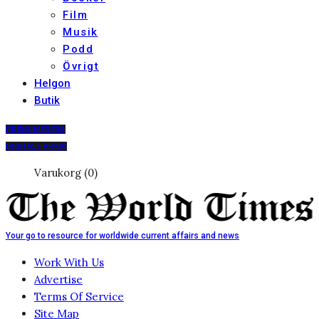
Film
Musik
Podd
Övrigt
Helgon
Butik
PRENUMERERA
DIGITALT ARKIV
Varukorg (0)
Your go to resource for worldwide current affairs and news
Work With Us
Advertise
Terms Of Service
Site Map