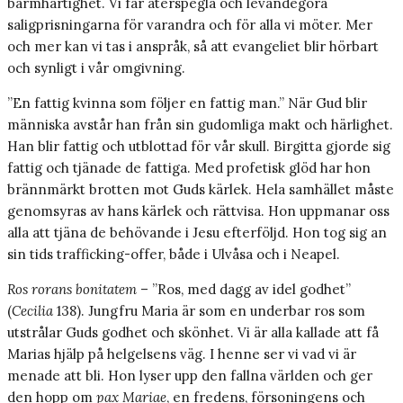
barmhärtighet. Vi får återspegla och levandegöra
saligprisningarna för varandra och för alla vi möter. Mer
och mer kan vi tas i anspråk, så att evangeliet blir hörbart
och synligt i vår omgivning.
”En fattig kvinna som följer en fattig man.” När Gud blir
människa avstår han från sin gudomliga makt och härlighet.
Han blir fattig och utblottad för vår skull. Birgitta gjorde sig
fattig och tjänade de fattiga. Med profetisk glöd har hon
brännmärkt brotten mot Guds kärlek. Hela samhället måste
genomsyras av hans kärlek och rättvisa. Hon uppmanar oss
alla att tjäna de behövande i Jesu efterföljd. Hon tog sig an
sin tids trafficking-offer, både i Ulvåsa och i Neapel.
Ros rorans bonitatem
– ”Ros, med dagg av idel godhet”
(
Cecilia
138). Jungfru Maria är som en underbar ros som
utstrålar Guds godhet och skönhet. Vi är alla kallade att få
Marias hjälp på helgelsens väg. I henne ser vi vad vi är
menade att bli. Hon lyser upp den fallna världen och ger
den hopp om
pax Mariae
, en fredens, försoningens och