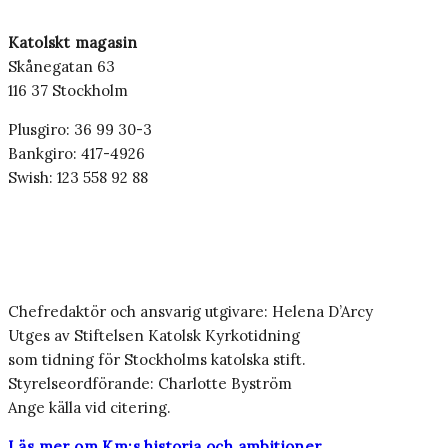
Katolskt magasin
Skånegatan 63
116 37 Stockholm
Plusgiro: 36 99 30-3
Bankgiro: 417-4926
Swish: 123 558 92 88
Chefredaktör och ansvarig utgivare: Helena D’Arcy
Utges av Stiftelsen Katolsk Kyrkotidning
som tidning för Stockholms katolska stift.
Styrelseordförande: Charlotte Byström
Ange källa vid citering.
Läs mer om Km:s historia och ambitioner