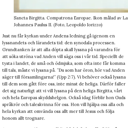
Sancta Birgitta. Compatrona Europae. Ikon målad av La
Johannes Paulus II. (Foto, Leopoldo Iorizzo)
Just nu får kyrkan under Andens ledning gå igenom en
lyssnandets och lärandets tid: den synodala processen.
Grundtanken är att alla döpta skall lyssna på varandra för
att söka utröna vad Anden vill säga oss i vår tid. Speciellt de
tysta i landet, de små och ödmjuka, som ofta inte får komma
till tals, måste vi lyssna på. ”Du som har öron, hör vad Anden
säger till församlingarna!” (Upp 2:7). Vi behöver också lyssna
till dem som gått före oss, inte minst de heliga. Därför faller
det sig naturligt att vi vill lyssna på den heliga Birgitta, vårt
och hela Europas skyddshelgon. Också idag förblir hon Guds
språkrör och taleskvinna för oss. Hon vill hjälpa oss alla och
hela kyrkan att omvända oss allt mer till Jesus och följa
honom allt trognare.