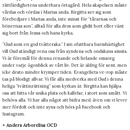
rättfärdighetens underbara örtagård. Hela skapelsen måste
vårdas och vördas i Marias anda. Birgitta ser sig som
förebedjare i Marias anda, inte minst för ”tårarnas och
bönernas son”, alltså för alla dem som glidit bort eller vänt
sig bort från Jesus och hans kyrka.
”Gud som en god tvätterska.” I sin ofattbara barmhärtighet
vill Gud ständigt rena oss från syndens och ondskans smuts.
Vi är föremål för denna renande och helande omsorg
under varje ögonblick av vårt liv. Det är aldrig för sent, men
icke desto mindre krymper tiden. Evangeliets ve-rop måste
tas på blodigt allvar. Vi får alla medverka med Gud i denna
heliga ”tvättinrättning” som kyrkan är. Birgitta kan hjälpa
oss att hitta vår unika plats och kallelse, i stort som smått. Vi
behövs alla. Vi har alla något att bidra med, även om vi lever
mer fördolt och inte syns och hörs på Facebook och
Instagram.
+ Anders Arborelius OCD