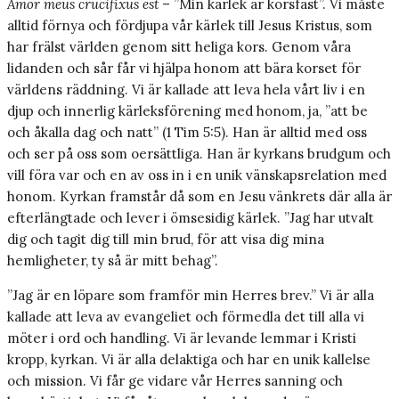
Amor meus crucifixus est
– ”Min kärlek är korsfäst”. Vi måste
alltid förnya och fördjupa vår kärlek till Jesus Kristus, som
har frälst världen genom sitt heliga kors. Genom våra
lidanden och sår får vi hjälpa honom att bära korset för
världens räddning. Vi är kallade att leva hela vårt liv i en
djup och innerlig kärleksförening med honom, ja, ”att be
och åkalla dag och natt” (1 Tim 5:5). Han är alltid med oss
och ser på oss som oersättliga. Han är kyrkans brudgum och
vill föra var och en av oss in i en unik vänskapsrelation med
honom. Kyrkan framstår då som en Jesu vänkrets där alla är
efterlängtade och lever i ömsesidig kärlek. ”Jag har utvalt
dig och tagit dig till min brud, för att visa dig mina
hemligheter, ty så är mitt behag”.
”Jag är en löpare som framför min Herres brev.” Vi är alla
kallade att leva av evangeliet och förmedla det till alla vi
möter i ord och handling. Vi är levande lemmar i Kristi
kropp, kyrkan. Vi är alla delaktiga och har en unik kallelse
och mission. Vi får ge vidare vår Herres sanning och