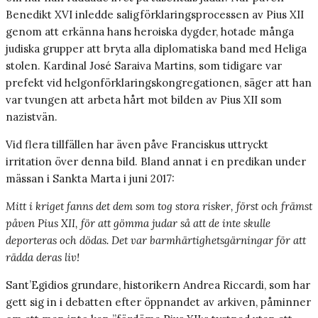
Benedikt XVI inledde saligförklaringsprocessen av Pius XII
genom att erkänna hans heroiska dygder, hotade många
judiska grupper att bryta alla diplomatiska band med Heliga
stolen. Kardinal José Saraiva Martins, som tidigare var
prefekt vid helgonförklaringskongregationen, säger att han
var tvungen att arbeta hårt mot bilden av Pius XII som
nazistvän.
Vid flera tillfällen har även påve Franciskus uttryckt
irritation över denna bild. Bland annat i en predikan under
mässan i Sankta Marta i juni 2017:
Mitt i kriget fanns det dem som tog stora risker, först och främst
påven Pius XII, för att gömma judar så att de inte skulle
deporteras och dödas. Det var barmhärtighetsgärningar för att
rädda deras liv!
Sant’Egidios grundare, historikern Andrea Riccardi, som har
gett sig in i debatten efter öppnandet av arkiven, påminner