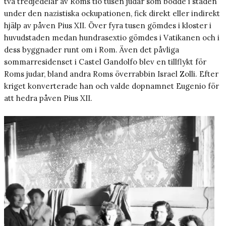
två tredjedelar av Roms tio tusen judar som bodde i staden
under den nazistiska ockupationen, fick direkt eller indirekt
hjälp av påven Pius XII. Över fyra tusen gömdes i kloster i
huvudstaden medan hundrasextio gömdes i Vatikanen och i
dess byggnader runt om i Rom. Även det påvliga
sommarresidenset i Castel Gandolfo blev en tillflykt för
Roms judar, bland andra Roms överrabbin Israel Zolli. Efter
kriget konverterade han och valde dopnamnet Eugenio för
att hedra påven Pius XII.