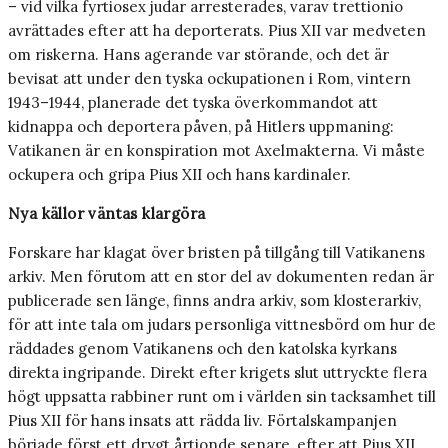
– vid vilka fyrtiosex judar arresterades, varav trettionio
avrättades efter att ha deporterats. Pius XII var medveten
om riskerna. Hans agerande var störande, och det är
bevisat att under den tyska ockupationen i Rom, vintern
1943–1944, planerade det tyska överkommandot att
kidnappa och deportera påven, på Hitlers uppmaning:
Vatikanen är en konspiration mot Axelmakterna. Vi måste
ockupera och gripa Pius XII och hans kardinaler.
Nya källor väntas klargöra
Forskare har klagat över bristen på tillgång till Vatikanens
arkiv. Men förutom att en stor del av dokumenten redan är
publicerade sen länge, finns andra arkiv, som klosterarkiv,
för att inte tala om judars personliga vittnesbörd om hur de
räddades genom Vatikanens och den katolska kyrkans
direkta ingripande. Direkt efter krigets slut uttryckte flera
högt uppsatta rabbiner runt om i världen sin tacksamhet till
Pius XII för hans insats att rädda liv. Förtalskampanjen
började först ett drygt årtionde senare, efter att Pius XII