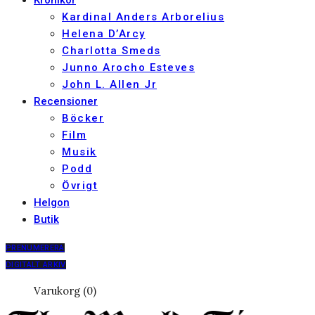
Krönikor
Kardinal Anders Arborelius
Helena D’Arcy
Charlotta Smeds
Junno Arocho Esteves
John L. Allen Jr
Recensioner
Böcker
Film
Musik
Podd
Övrigt
Helgon
Butik
PRENUMERERA
DIGITALT ARKIV
Varukorg (0)