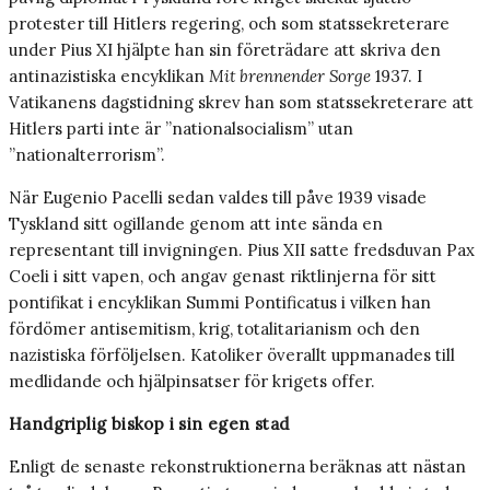
protester till Hitlers regering, och som statssekreterare
under Pius XI hjälpte han sin företrädare att skriva den
antinazistiska encyklikan
Mit brennender Sorge
1937. I
Vatikanens dagstidning skrev han som statssekreterare att
Hitlers parti inte är ”nationalsocialism” utan
”nationalterrorism”.
När Eugenio Pacelli sedan valdes till påve 1939 visade
Tyskland sitt ogillande genom att inte sända en
representant till invigningen. Pius XII satte fredsduvan Pax
Coeli i sitt vapen, och angav genast riktlinjerna för sitt
pontifikat i encyklikan Summi Pontificatus i vilken han
fördömer antisemitism, krig, totalitarianism och den
nazistiska förföljelsen. Katoliker överallt uppmanades till
medlidande och hjälpinsatser för krigets offer.
Handgriplig biskop i sin egen stad
Enligt de senaste rekonstruktionerna beräknas att nästan