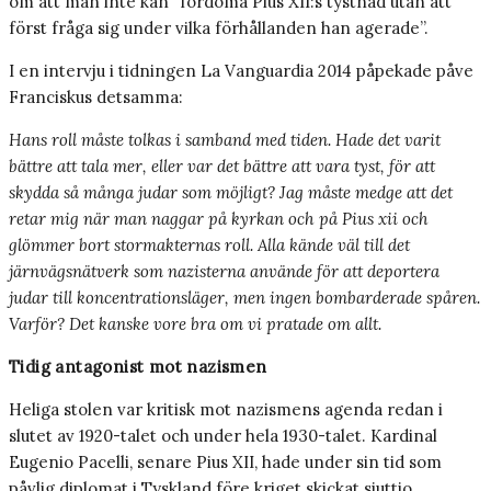
om att man inte kan ”fördöma Pius XII:s tystnad utan att
först fråga sig under vilka förhållanden han agerade”.
I en intervju i tidningen La Vanguardia 2014 påpekade påve
Franciskus detsamma:
Hans roll måste tolkas i samband med tiden. Hade det varit
bättre att tala mer, eller var det bättre att vara tyst, för att
skydda så många judar som möjligt? Jag måste medge att det
retar mig när man naggar på kyrkan och på Pius xii och
glömmer bort stormakternas roll. Alla kände väl till det
järnvägsnätverk som nazisterna använde för att deportera
judar till koncentrationsläger, men ingen bombarderade spåren.
Varför? Det kanske vore bra om vi pratade om allt.
Tidig antagonist mot nazismen
Heliga stolen var kritisk mot nazismens agenda redan i
slutet av 1920-talet och under hela 1930-talet. Kardinal
Eugenio Pacelli, senare Pius XII, hade under sin tid som
påvlig diplomat i Tyskland före kriget skickat sjuttio