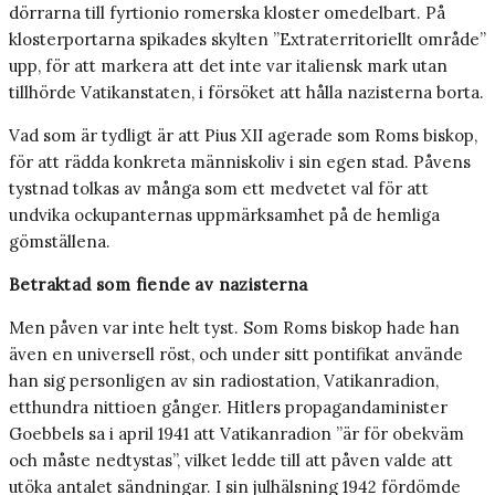
dörrarna till fyrtionio romerska kloster omedelbart. På
klosterportarna spikades skylten ”Extraterritoriellt område”
upp, för att markera att det inte var italiensk mark utan
tillhörde Vatikanstaten, i försöket att hålla nazisterna borta.
Vad som är tydligt är att Pius XII agerade som Roms biskop,
för att rädda konkreta människoliv i sin egen stad. Påvens
tystnad tolkas av många som ett medvetet val för att
undvika ockupanternas uppmärksamhet på de hemliga
gömställena.
Betraktad som fiende av nazisterna
Men påven var inte helt tyst. Som Roms biskop hade han
även en universell röst, och under sitt pontifikat använde
han sig personligen av sin radiostation, Vatikanradion,
etthundra nittioen gånger. Hitlers propagandaminister
Goebbels sa i april 1941 att Vatikanradion ”är för obekväm
och måste nedtystas”, vilket ledde till att påven valde att
utöka antalet sändningar. I sin julhälsning 1942 fördömde