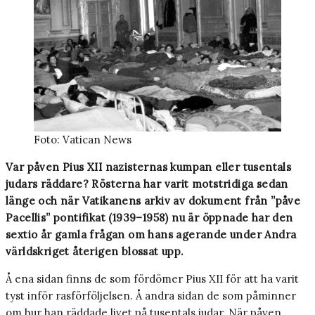
Foto: Vatican News
Var påven Pius XII nazisternas kumpan eller tusentals
judars räddare? Rösterna har varit motstridiga sedan
länge och när Vatikanens arkiv av dokument från ”påve
Pacellis” pontifikat (1939–1958) nu är öppnade har den
sextio år gamla frågan om hans agerande under Andra
världskriget återigen blossat upp.
Å ena sidan finns de som fördömer Pius XII för att ha varit
tyst inför rasförföljelsen. Å andra sidan de som påminner
om hur han räddade livet på tusentals judar. När påven