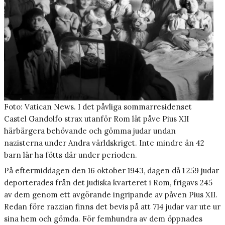
Foto: Vatican News. I det påvliga sommarresidenset
Castel Gandolfo strax utanför Rom lät påve Pius XII
härbärgera behövande och gömma judar undan
nazisterna under Andra världskriget. Inte mindre än 42
barn lär ha fötts där under perioden.
På eftermiddagen den 16 oktober 1943, dagen då 1 259 judar
deporterades från det judiska kvarteret i Rom, frigavs 245
av dem genom ett avgörande ingripande av påven Pius XII.
Redan före razzian finns det bevis på att 714 judar var ute ur
sina hem och gömda. För femhundra av dem öppnades