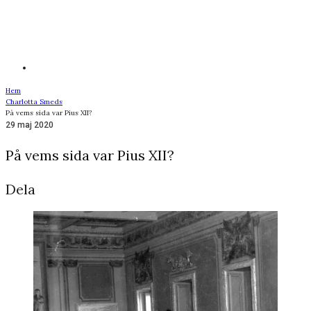
Hem
Charlotta Smeds
På vems sida var Pius XII?
29 maj 2020
På vems sida var Pius XII?
Dela