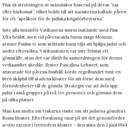
Pius xii utrotningen av människor baserad på deras ”ras
eller härkomst”, vilket ledde till att nazisterna kallade påven
för ett ”språkrör för de judiska krigsförbrytarna”.
Inte alla innanför Vatikanens murar instämde med Pius
XII:s beslut, men vid påvens sida fanns msgr Montini,
senare Paulus vi, som stöttade hans vilja att hjälpa judar och
andra eftersökta. Vatikanstaten var inte främst ett
gömställe, utan det var därifrån samordningen för denna
verksamhet skedde. Syster Pascalina Lehnert, som
ansvarade för påvens hushåll, körde regelbundet runt en
liten skåpbil till stadens kloster för att förse dem med
förnödenheter till de gömda. Strategin var att dela upp
judar i små grupper på två, tre personer, och gömma dem
på olika platser.
Man kan undra om tyskarna visste om att judarna gömdes i
Roms kloster. Efterforskning visar på att det genomfördes
sextio razzior i trettiofem kloster – den sista den 2 juni 1944