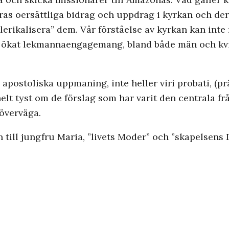
ras oersättliga bidrag och uppdrag i kyrkan och dera
lerikalisera” dem. Vår förståelse av kyrkan kan inte 
tt ökat lekmannaengagemang, bland både män och kvi
 apostoliska uppmaning, inte heller viri probati, (p
 helt tyst om de förslag som har varit den centrala 
överväga.
ill jungfru Maria, ”livets Moder” och ”skapelsens D