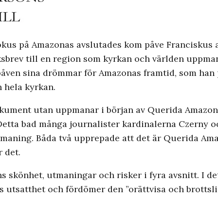
fokus på Amazonas avslutades kom påve Franciskus
brev till en region som kyrkan och världen uppmana
er påven sina drömmar för Amazonas framtid, som han 
 hela kyrkan.
kument utan uppmanar i början av Querida Amazonia 
etta bad många journalister kardinalerna Czerny och
maning. Båda två upprepade att det är Querida Ama
 det.
skönhet, utmaningar och risker i fyra avsnitt. I det 
as utsatthet och fördömer den ”orättvisa och brotts