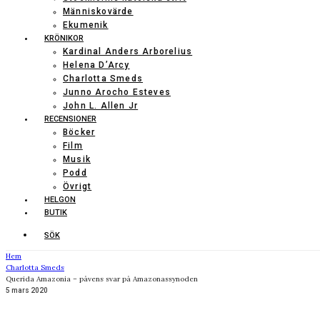
Människovärde
Ekumenik
KRÖNIKOR
Kardinal Anders Arborelius
Helena D’Arcy
Charlotta Smeds
Junno Arocho Esteves
John L. Allen Jr
RECENSIONER
Böcker
Film
Musik
Podd
Övrigt
HELGON
BUTIK
SÖK
Hem
Charlotta Smeds
Querida Amazonia – påvens svar på Amazonassynoden
5 mars 2020