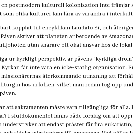
tt en postmodern kulturell kolonisation inte främjar 
 som olika kulturer kan lära av varandra i interkul
bart kopplat till encyklikan Laudato Si’, och återi
 Påven skriver att planeten är beroende av Amazona
miljöhoten utan snarare ett ökat ansvar hos de loka
liga ur kyrkligt perspektiv, är påvens ”kyrkliga dröm
Kyrkan får inte vara en icke-statlig organisation. En
 missionärernas återkommande utmaning att förhåll
 liturgin hos urfolken, vilket man redan tog upp un
 påven.
 att sakramenten måste vara tillgängliga för alla.
na? I slutdokumentet fanns både förslag om att öppna
 understryker att endast präster får fira eukaristin
 och skicka missionärer till Amazonas. Vad gäller 