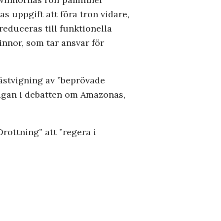
s uppgift att föra tron vidare,
reduceras till funktionella
nnor, som tar ansvar för
rästvigning av ”beprövade
frågan i debatten om Amazonas,
rottning” att ”regera i