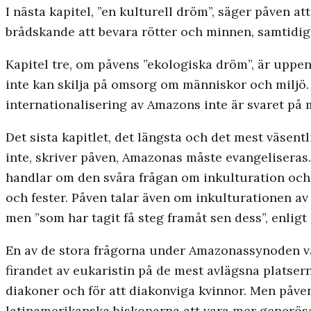
I nästa kapitel, ”en kulturell dröm”, säger påven a
brådskande att bevara rötter och minnen, samtidigt
Kapitel tre, om påvens ”ekologiska dröm”, är uppen
inte kan skilja på omsorg om människor och miljö.
internationalisering av Amazons inte är svaret på 
Det sista kapitlet, det längsta och det mest väsent
inte, skriver påven, Amazonas måste evangeliseras. 
handlar om den svåra frågan om inkulturation och
och fester. Påven talar även om inkulturationen av
men ”som har tagit få steg framåt sen dess”, enligt
En av de stora frågorna under Amazonassynoden var
firandet av eukaristin på de mest avlägsna platser
diakoner och för att diakonviga kvinnor. Men påven
latinamerikanska biskoparna att vara mer generösa