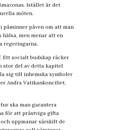
Amazonas. Istället är det
turella möten.
gen påminner påven om att man
s hälsa, men menar att en
la regeringarna.
”. Ett socialt budskap räcker
 stor del av detta kapitel
a sig till inhemska symboler
der Andra Vatikankonciliet,
 Hur ska man garantera
 för att prästviga gifta
, och uppmanar särskilt de
kvinnornas roll påminner