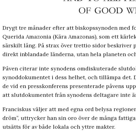
Drygt tre månader efter att biskopssynoden med 
Querida Amazonia (Kära Amazonas), som ett kärleks
särskilt lång. På strax över trettio sidor beskriv
direkt inblandade länderna, utan hela planeten och
Påven citerar inte synodens omdiskuterade slutdo
synoddokumentet i dess helhet, och tillämpa det. D
de vid en presskonferens presenterade påvens upp
att slutdokumentet från synodens deltagare inte är
Franciskus väljer att med egna ord belysa regionens 
dröm”, uttrycker han sin oro över de många fattig
utsätts för av både lokala och yttre makter.