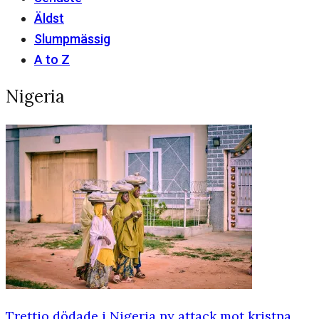
Äldst
Slumpmässig
A to Z
Nigeria
Trettio dödade i Nigeria ny attack mot kristna