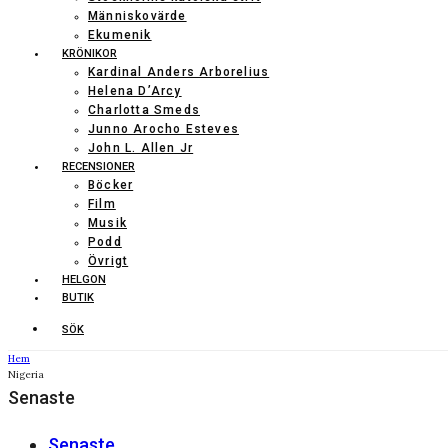
Människovärde
Ekumenik
KRÖNIKOR
Kardinal Anders Arborelius
Helena D’Arcy
Charlotta Smeds
Junno Arocho Esteves
John L. Allen Jr
RECENSIONER
Böcker
Film
Musik
Podd
Övrigt
HELGON
BUTIK
SÖK
Hem
Nigeria
Senaste
Senaste