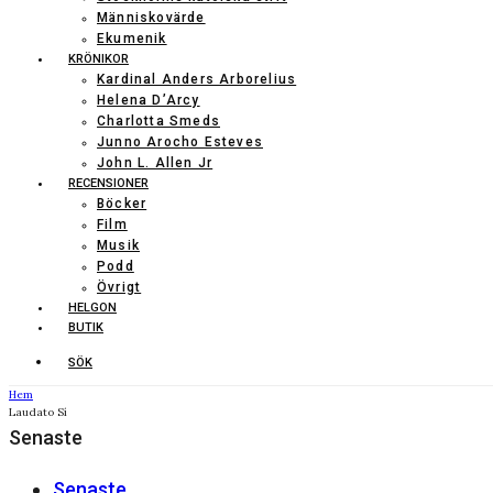
Människovärde
Ekumenik
KRÖNIKOR
Kardinal Anders Arborelius
Helena D’Arcy
Charlotta Smeds
Junno Arocho Esteves
John L. Allen Jr
RECENSIONER
Böcker
Film
Musik
Podd
Övrigt
HELGON
BUTIK
SÖK
Hem
Laudato Sí
Senaste
Senaste