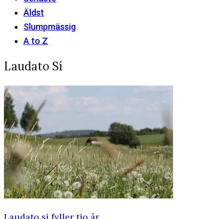
Äldst
Slumpmässig
A to Z
Laudato Sí
Laudato sí fyller tio år