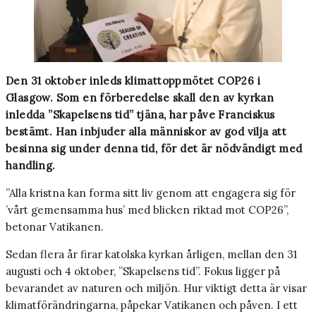
Den 31 oktober inleds klimattoppmötet COP26 i
Glasgow. Som en förberedelse skall den av kyrkan
inledda ”Skapelsens tid” tjäna, har påve Franciskus
bestämt. Han inbjuder alla människor av god vilja att
besinna sig under denna tid, för det är nödvändigt med
handling.
”Alla kristna kan forma sitt liv genom att engagera sig för
’vårt gemensamma hus’ med blicken riktad mot COP26”,
betonar Vatikanen.
Sedan flera år firar katolska kyrkan årligen, mellan den 31
augusti och 4 oktober, ”Skapelsens tid”. Fokus ligger på
bevarandet av naturen och miljön. Hur viktigt detta är visar
klimatförändringarna, påpekar Vatikanen och påven. I ett