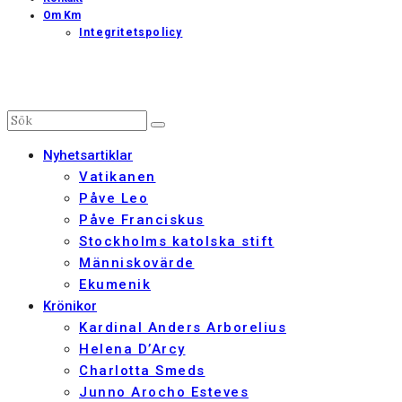
Om Km
Integritetspolicy
Nyhetsartiklar
Vatikanen
Påve Leo
Påve Franciskus
Stockholms katolska stift
Människovärde
Ekumenik
Krönikor
Kardinal Anders Arborelius
Helena D’Arcy
Charlotta Smeds
Junno Arocho Esteves