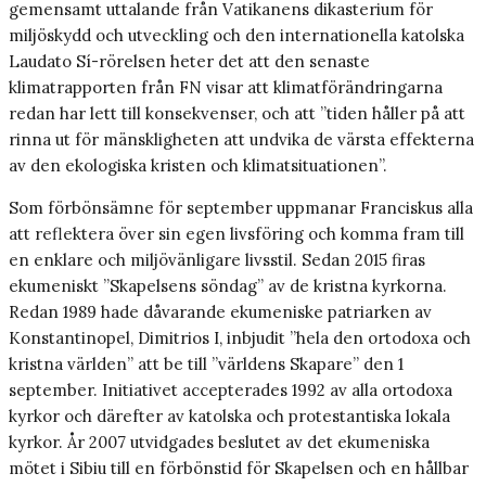
gemensamt uttalande från Vatikanens dikasterium för
miljöskydd och utveckling och den internationella katolska
Laudato Sí-rörelsen heter det att den senaste
klimatrapporten från FN visar att klimatförändringarna
redan har lett till konsekvenser, och att ”tiden håller på att
rinna ut för mänskligheten att undvika de värsta effekterna
av den ekologiska kristen och klimatsituationen”.
Som förbönsämne för september uppmanar Franciskus alla
att reflektera över sin egen livsföring och komma fram till
en enklare och miljövänligare livsstil. Sedan 2015 firas
ekumeniskt ”Skapelsens söndag” av de kristna kyrkorna.
Redan 1989 hade dåvarande ekumeniske patriarken av
Konstantinopel, Dimitrios I, inbjudit ”hela den ortodoxa och
kristna världen” att be till ”världens Skapare” den 1
september. Initiativet accepterades 1992 av alla ortodoxa
kyrkor och därefter av katolska och protestantiska lokala
kyrkor. År 2007 utvidgades beslutet av det ekumeniska
mötet i Sibiu till en förbönstid för Skapelsen och en hållbar