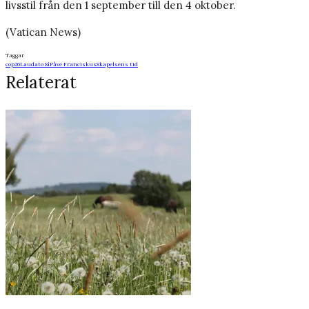
livsstil från den 1 september till den 4 oktober.
(Vatican News)
Taggar
cop26
Laudato Sí
Påve Franciskus
Skapelsens tid
Relaterat