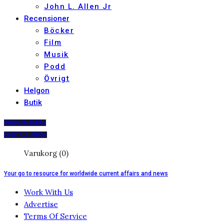
John L. Allen Jr
Recensioner
Böcker
Film
Musik
Podd
Övrigt
Helgon
Butik
PRENUMERERA
DIGITALT ARKIV
Varukorg (0)
Your go to resource for worldwide current affairs and news
Work With Us
Advertise
Terms Of Service