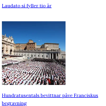
Laudato sí fyller tio år
Hundratusentals bevittnar påve Franciskus
begravning