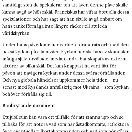
samtidigt som de spekulerar om att även denne påve skulle
kunna avgå av hälsoskäl. Franciskus har viftat bort alla dessa
spekulationer och har sagt att han skulle avgå enbart om
hans tankeförmåga inte längre räcker till att leda
världskyrkan.
Under hans påvedöme har världen förändrats och med den
också kyrkan på alla nivåer. Kyrkan har skakats av skandaler,
många självförvållade, medan andra har skapats av externa
aktörer av olika skäl. Det kan knappast ha varit lätt för
påven att navigera kyrkan under dessa svåra förhållanden.
Och nya globala händelser uppkommer hela tiden – nu
senast med Rysslands anfallskrig mot Ukraina – som kyrkan
behöver förhålla sig till.
Banbrytande dokument
Ett jubileum kan vara ett tillfälle för att stanna upp och se
tillbaka för att notera vad som har åstadkommits, reflektera
över eventuella tillkortakommanden och vad som bör göras