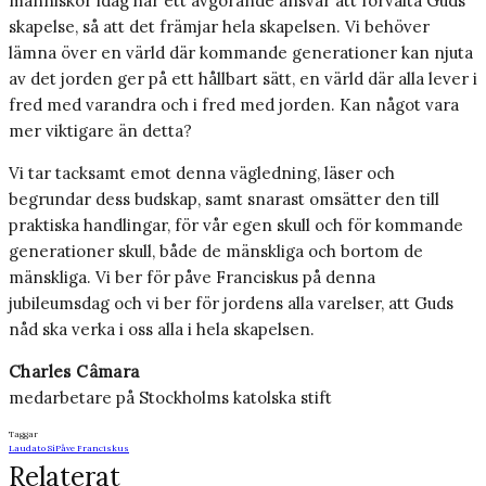
människor idag har ett avgörande ansvar att förvalta Guds
skapelse, så att det främjar hela skapelsen. Vi behöver
lämna över en värld där kommande generationer kan njuta
av det jorden ger på ett hållbart sätt, en värld där alla lever i
fred med varandra och i fred med jorden. Kan något vara
mer viktigare än detta?
Vi tar tacksamt emot denna vägledning, läser och
begrundar dess budskap, samt snarast omsätter den till
praktiska handlingar, för vår egen skull och för kommande
generationer skull, både de mänskliga och bortom de
mänskliga. Vi ber för påve Franciskus på denna
jubileumsdag och vi ber för jordens alla varelser, att Guds
nåd ska verka i oss alla i hela skapelsen.
Charles Câmara
medarbetare på Stockholms katolska stift
Taggar
Laudato Sí
Påve Franciskus
Relaterat