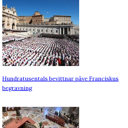
Hundratusentals bevittnar påve Franciskus
begravning