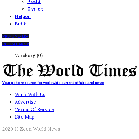
Podd
Övrigt
Helgon
Butik
PRENUMERERA
DIGITALT ARKIV
Varukorg (0)
Your go to resource for worldwide current affairs and news
Work With Us
Advertise
Terms Of Service
Site Map
2020 © Zeen World News