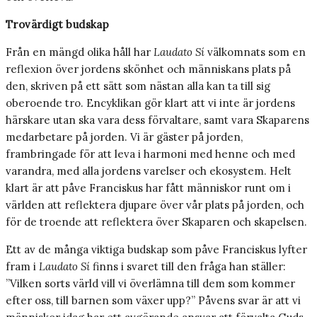
Trovärdigt budskap
Från en mängd olika håll har
Laudato Sí
välkomnats som en
reflexion över jordens skönhet och människans plats på
den, skriven på ett sätt som nästan alla kan ta till sig
oberoende tro. Encyklikan gör klart att vi inte är jordens
härskare utan ska vara dess förvaltare, samt vara Skaparens
medarbetare på jorden. Vi är gäster på jorden,
frambringade för att leva i harmoni med henne och med
varandra, med alla jordens varelser och ekosystem. Helt
klart är att påve Franciskus har fått människor runt om i
världen att reflektera djupare över vår plats på jorden, och
för de troende att reflektera över Skaparen och skapelsen.
Ett av de många viktiga budskap som påve Franciskus lyfter
fram i
Laudato Sí
finns i svaret till den fråga han ställer:
”Vilken sorts värld vill vi överlämna till dem som kommer
efter oss, till barnen som växer upp?” Påvens svar är att vi