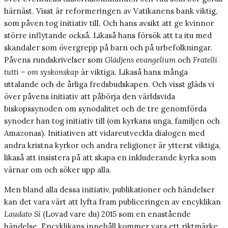
härnäst. Visst är reformeringen av Vatikanens bank viktig,
som påven tog initiativ till. Och hans avsikt att ge kvinnor
större inflytande också. Likaså hans försök att ta itu med
skandaler som övergrepp på barn och på urbefolkningar.
Påvens rundskrivelser som
Glädjens evangelium
och
Fratelli
tutti – om syskonskap
är viktiga. Likaså hans många
uttalande och de årliga fredsbudskapen. Och visst gläds vi
över påvens initiativ att påbörja den världsvida
biskopssynoden om synodalitet och de tre genomförda
synoder han tog initiativ till (om kyrkans unga, familjen och
Amazonas). Initiativen att vidareutveckla dialogen med
andra kristna kyrkor och andra religioner är ytterst viktiga,
likaså att insistera på att skapa en inkluderande kyrka som
värnar om och söker upp alla.
Men bland alla dessa initiativ, publikationer och händelser
kan det vara värt att lyfta fram publiceringen av encyklikan
Laudato Sí
(Lovad vare du) 2015 som en enastående
händelse. Encyklikans innehåll kommer vara ett riktmärke