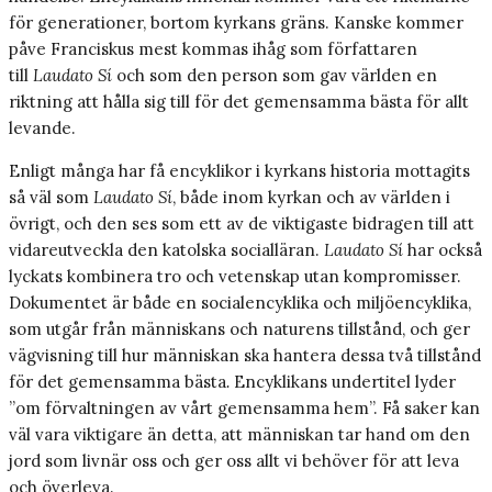
för generationer, bortom kyrkans gräns. Kanske kommer
påve Franciskus mest kommas ihåg som författaren
till
Laudato Sí
och som den person som gav världen en
riktning att hålla sig till för det gemensamma bästa för allt
levande.
Enligt många har få encyklikor i kyrkans historia mottagits
så väl som
Laudato Sí
, både inom kyrkan och av världen i
övrigt, och den ses som ett av de viktigaste bidragen till att
vidareutveckla den katolska socialläran.
Laudato Sí
har också
lyckats kombinera tro och vetenskap utan kompromisser.
Dokumentet är både en socialencyklika och miljöencyklika,
som utgår från människans och naturens tillstånd, och ger
vägvisning till hur människan ska hantera dessa två tillstånd
för det gemensamma bästa
.
Encyklikans undertitel lyder
”om förvaltningen av vårt gemensamma hem”. Få saker kan
väl vara viktigare än detta, att människan tar hand om den
jord som livnär oss och ger oss allt vi behöver för att leva
och överleva.