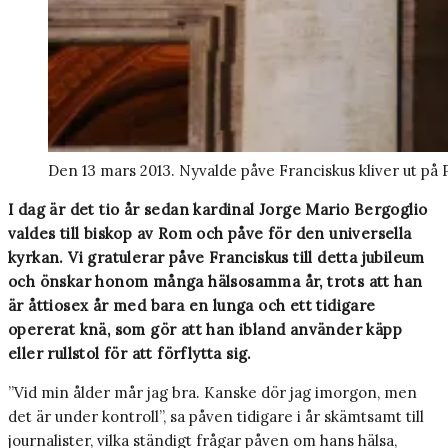
Den 13 mars 2013. Nyvalde påve Franciskus kliver ut på
I dag är det tio år sedan kardinal Jorge Mario Bergoglio
valdes till biskop av Rom och påve för den universella
kyrkan. Vi gratulerar påve Franciskus till detta jubileum
och önskar honom många hälsosamma år, trots att han
är åttiosex år med bara en lunga och ett tidigare
opererat knä, som gör att han ibland använder käpp
eller rullstol för att förflytta sig.
”Vid min ålder mår jag bra. Kanske dör jag imorgon, men
det är under kontroll”, sa påven tidigare i år skämtsamt till
journalister, vilka ständigt frågar påven om hans hälsa,