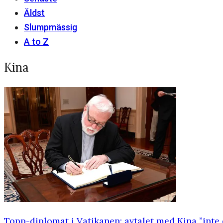
Äldst
Slumpmässig
A to Z
Kina
Topp-diplomat i Vatikanen: avtalet med Kina ”inte 