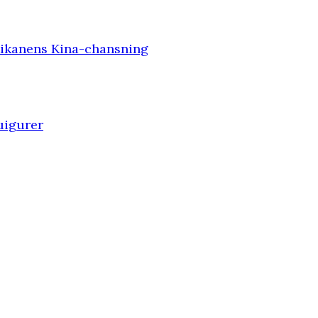
tikanens Kina-chansning
 uigurer