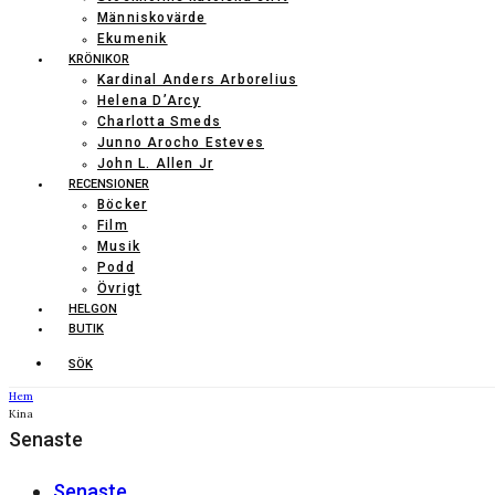
Människovärde
Ekumenik
KRÖNIKOR
Kardinal Anders Arborelius
Helena D’Arcy
Charlotta Smeds
Junno Arocho Esteves
John L. Allen Jr
RECENSIONER
Böcker
Film
Musik
Podd
Övrigt
HELGON
BUTIK
SÖK
Hem
Kina
Senaste
Senaste