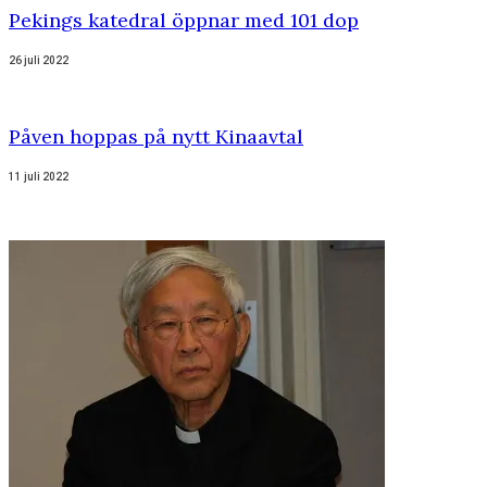
Pekings katedral öppnar med 101 dop
26 juli 2022
Påven hoppas på nytt Kinaavtal
11 juli 2022