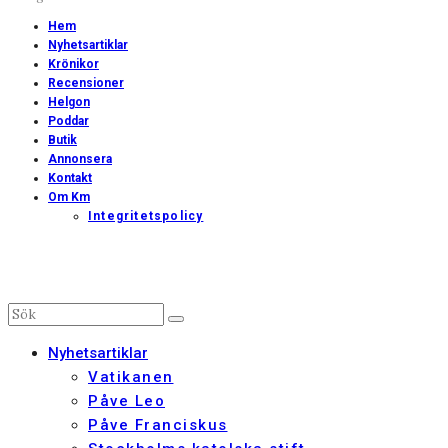
Hem
Nyhetsartiklar
Krönikor
Recensioner
Helgon
Poddar
Butik
Annonsera
Kontakt
Om Km
Integritetspolicy
Nyhetsartiklar
Vatikanen
Påve Leo
Påve Franciskus