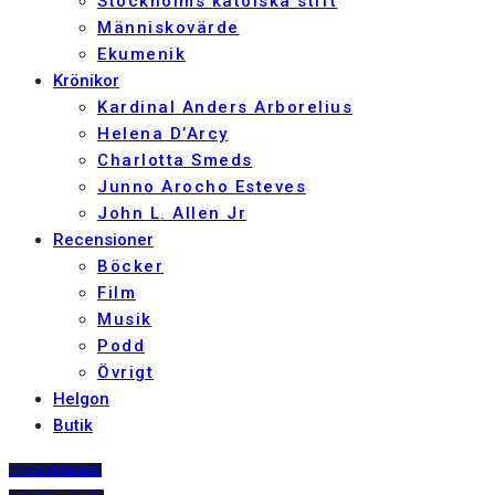
Stockholms katolska stift
Människovärde
Ekumenik
Krönikor
Kardinal Anders Arborelius
Helena D’Arcy
Charlotta Smeds
Junno Arocho Esteves
John L. Allen Jr
Recensioner
Böcker
Film
Musik
Podd
Övrigt
Helgon
Butik
PRENUMERERA