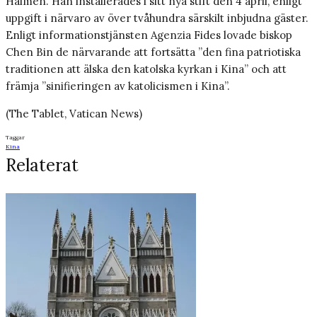
Haimen. Han installerades i sitt nya stift den 4 april, enligt
uppgift i närvaro av över tvåhundra särskilt inbjudna gäster.
Enligt informationstjänsten Agenzia Fides lovade biskop
Chen Bin de närvarande att fortsätta ”den fina patriotiska
traditionen att älska den katolska kyrkan i Kina” och att
främja ”sinifieringen av katolicismen i Kina”.
(The Tablet, Vatican News)
Taggar
Kina
Relaterat