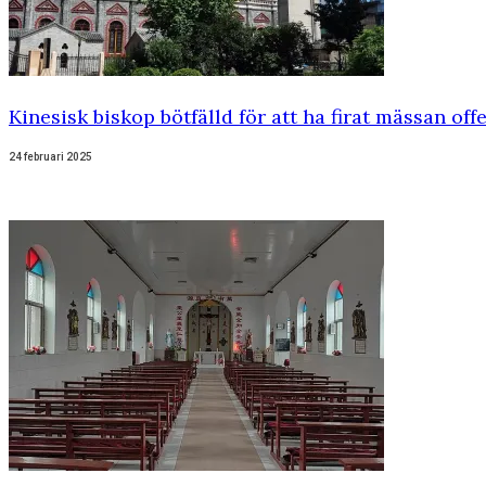
Kinesisk biskop bötfälld för att ha firat mässan offe
24 februari 2025