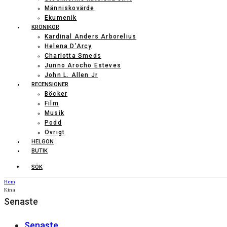
Människovärde
Ekumenik
KRÖNIKOR
Kardinal Anders Arborelius
Helena D’Arcy
Charlotta Smeds
Junno Arocho Esteves
John L. Allen Jr
RECENSIONER
Böcker
Film
Musik
Podd
Övrigt
HELGON
BUTIK
SÖK
Hem
Kina
Senaste
Senaste