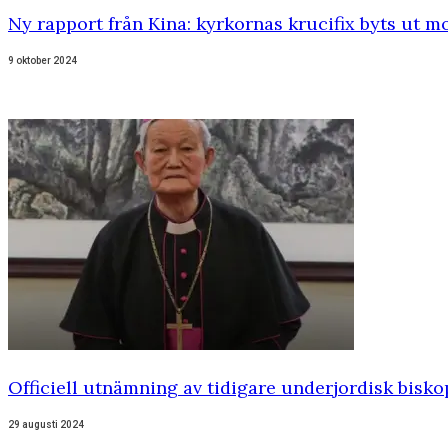
Ny rapport från Kina: kyrkornas krucifix byts ut mo
9 oktober 2024
Officiell utnämning av tidigare underjordisk bisko
29 augusti 2024