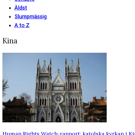
Äldst
Slumpmässig
A to Z
Kina
Human Rights Watch-rapport: katolska kyrkan i Ki