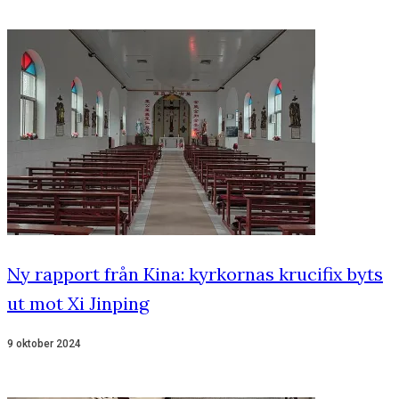
Ny rapport från Kina: kyrkornas krucifix byts
ut mot Xi Jinping
9 oktober 2024