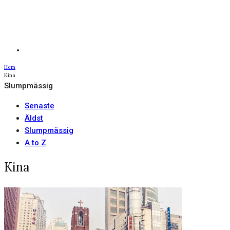
Hem
Kina
Slumpmässig
Senaste
Äldst
Slumpmässig
A to Z
Kina