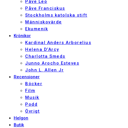
Påve Leo
Påve Franciskus
Stockholms katolska stift
Människovärde
Ekumenik
Krönikor
Kardinal Anders Arborelius
Helena D’Arcy
Charlotta Smeds
Junno Arocho Esteves
John L. Allen Jr
Recensioner
Böcker
Film
Musik
Podd
Övrigt
Helgon
Butik