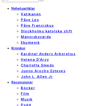
Nyhetsartiklar
Vatikanen
Påve Leo
Påve Franciskus
Stockholms katolska stift
Människovärde
Ekumenik
Krönikor
Kardinal Anders Arborelius
Helena D’Arcy
Charlotta Smeds
Junno Arocho Esteves
John L. Allen Jr
Recensioner
Böcker
Film
Musik
Podd