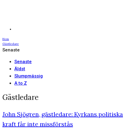
Hem
Gästledare
Senaste
Senaste
Äldst
Slumpmässig
A to Z
Gästledare
John Sjögren, gästledare: Kyrkans politiska
kraft får inte missförstås