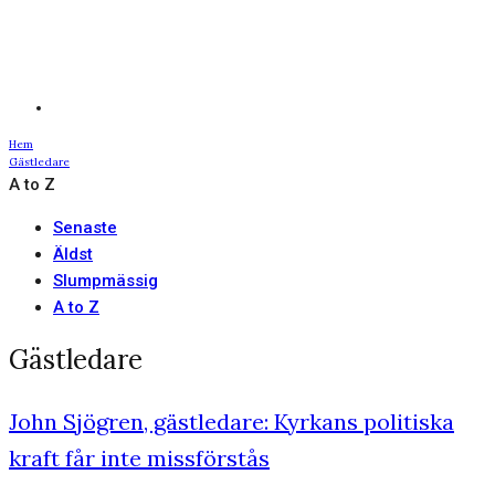
Hem
Gästledare
A to Z
Senaste
Äldst
Slumpmässig
A to Z
Gästledare
John Sjögren, gästledare: Kyrkans politiska
kraft får inte missförstås