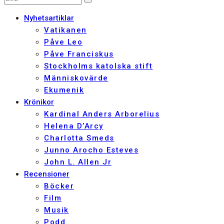
Nyhetsartiklar
Vatikanen
Påve Leo
Påve Franciskus
Stockholms katolska stift
Människovärde
Ekumenik
Krönikor
Kardinal Anders Arborelius
Helena D’Arcy
Charlotta Smeds
Junno Arocho Esteves
John L. Allen Jr
Recensioner
Böcker
Film
Musik
Podd