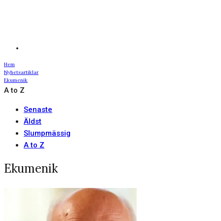
Hem
Nyhetsartiklar
Ekumenik
A to Z
Senaste
Äldst
Slumpmässig
A to Z
Ekumenik