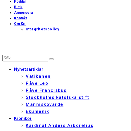
Poddar
Butik
Annonsera
Kontakt
Om Km
Integritetspolicy
Nyhetsartiklar
Vatikanen
Påve Leo
Påve Franciskus
Stockholms katolska stift
Människovärde
Ekumenik
Krönikor
Kardinal Anders Arborelius