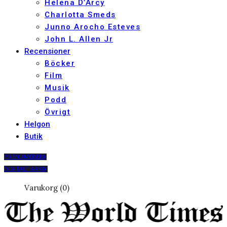
Helena D’Arcy
Charlotta Smeds
Junno Arocho Esteves
John L. Allen Jr
Recensioner
Böcker
Film
Musik
Podd
Övrigt
Helgon
Butik
PRENUMERERA
DIGITALT ARKIV
Varukorg (0)