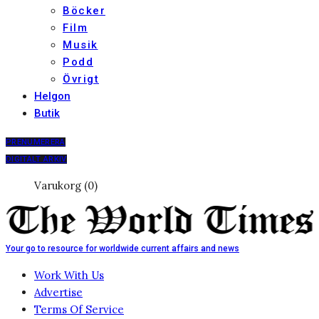
Böcker
Film
Musik
Podd
Övrigt
Helgon
Butik
PRENUMERERA
DIGITALT ARKIV
Varukorg (0)
Your go to resource for worldwide current affairs and news
Work With Us
Advertise
Terms Of Service