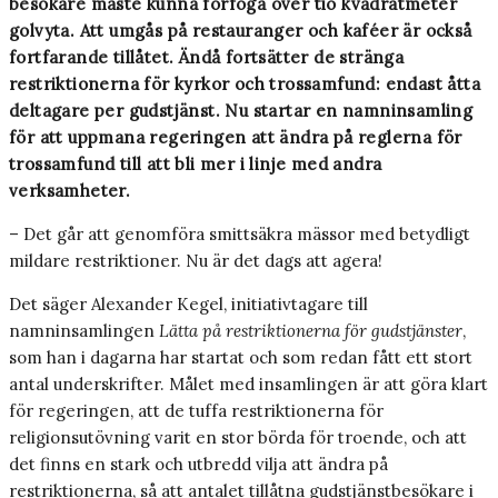
besökare måste kunna förfoga över tio kvadratmeter
golvyta. Att umgås på restauranger och kaféer är också
fortfarande tillåtet. Ändå fortsätter de stränga
restriktionerna för kyrkor och trossamfund: endast åtta
deltagare per gudstjänst. Nu startar en namninsamling
för att uppmana regeringen att ändra på reglerna för
trossamfund till att bli mer i linje med andra
verksamheter.
– Det går att genomföra smittsäkra mässor med betydligt
mildare restriktioner. Nu är det dags att agera!
Det säger Alexander Kegel, initiativtagare till
namninsamlingen
Lätta på restriktionerna för gudstjänster
,
som han i dagarna har startat och som redan fått ett stort
antal underskrifter. Målet med insamlingen är att göra klart
för regeringen, att de tuffa restriktionerna för
religionsutövning varit en stor börda för troende, och att
det finns en stark och utbredd vilja att ändra på
restriktionerna, så att antalet tillåtna gudstjänstbesökare i