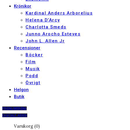
Krönikor
Kardinal Anders Arborelius
Helena D’Arcy
Charlotta Smeds
Junno Arocho Esteves
John L. Allen Jr
Recensioner
Böcker
Film
Musik
Podd
Övrigt
Helgon
Butik
PRENUMERERA
DIGITALT ARKIV
Varukorg (0)