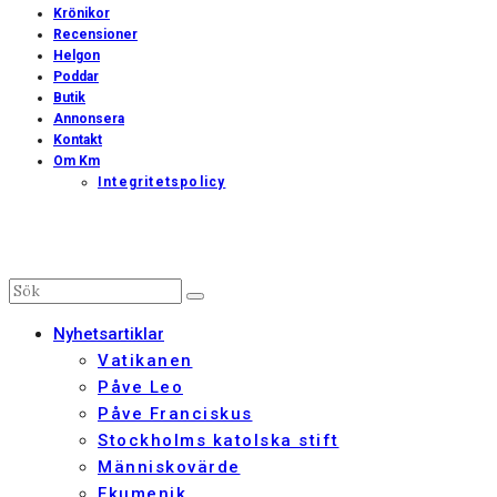
Krönikor
Recensioner
Helgon
Poddar
Butik
Annonsera
Kontakt
Om Km
Integritetspolicy
Nyhetsartiklar
Vatikanen
Påve Leo
Påve Franciskus
Stockholms katolska stift
Människovärde
Ekumenik