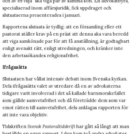
och av fri vilja” ska viga par av samma kön. En advokatbyrå,
specialiserad inom affärsjuridik, fick uppdraget och
slutsatserna presenterades i januari.
Rapportens slutsats är tydlig: att en församling eller ett
pastorat ställer krav på en präst att denna ska vara beredd
att viga samkönade par för att få anställning, är godtagbart
enligt svenskt rätt, enligt utredningen, och kränker inte
den arbetssökandes religionsfrihet.
Ifrågasätts
Slutsatsen har vållat intensiv debatt inom Svenska kyrkan.
Dels ifrågasätts valet av utredare då en av advokaterna
tidigare varit involverad i det så kallade barnmorskefallet
som gällde samvetsfrihet och då företrädde dem som var
emot rätten till samvetsfrihet, dels anklagas rapporten för
att inte vara objektiv.
Tidskriften
Svensk Pastoraltidskrift
har gått så långt att man
beställde en egen rapport. I den kom två andra advokater