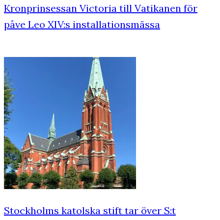
Kronprinsessan Victoria till Vatikanen för
påve Leo XIV:s installationsmässa
Stockholms katolska stift tar över S:t