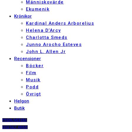
Människovärde
Ekumenik
Krönikor
Kardinal Anders Arborelius
Helena D’Arcy
Charlotta Smeds
Junno Arocho Esteves
John L. Allen Jr
Recensioner
Böcker
Film
Musik
Podd
Övrigt
Helgon
Butik
PRENUMERERA
DIGITALT ARKIV