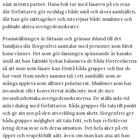
näst största partiet. Hans bok tar med läsaren på en resa
där författaren gör nedslag i både små och stora samhällen,
där han gör iakttagelser och intervjuar både muslimer och
politiskt aktiva sverigedemokrater.
Framställningen är lättsam och gränsar ibland till det
familjära där Sorgenfrei samtalar med personer som blivit
hans vänner. Det som gör läsningen spännande är kanske
ändå att han faktiskt lyckas balansera de båda företeelserna
så att man som läsare kan förstå båda grupper och hur de
har vuxit fram under samma tid, i ett samhälle som av
många upplevs som alltmer polariserat. Muslimer som har
invandrat eller konverterat ställs inte mot de mer
invandrarkritiska sverigedemokraterna. De ställs sida vid
sida i dialog med författaren. Båda grupper får tala till punkt
och ge sin syn på den utveckling som skett. Sorgenfrei ger
båda grupper möjlighet att tala fritt, och han reflekterar
kring deras svar och deras situation. Det hela sker på ett
öppet och respektfullt sätt, även om man kan ana att han