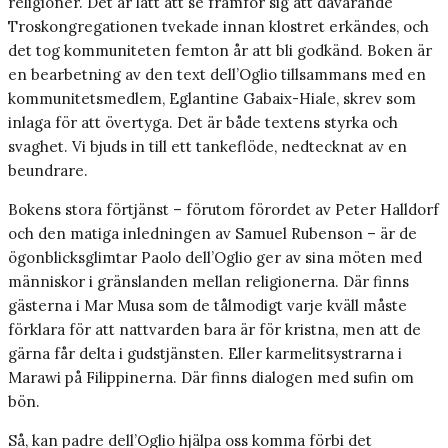
religioner. Det är lätt att se framför sig att dåvarande
Troskongregationen tvekade innan klostret erkändes, och
det tog kommuniteten femton år att bli godkänd. Boken är
en bearbetning av den text dell’Oglio tillsammans med en
kommunitetsmedlem, Eglantine Gabaix-Hiale, skrev som
inlaga för att övertyga. Det är både textens styrka och
svaghet. Vi bjuds in till ett tankeflöde, nedtecknat av en
beundrare.
Bokens stora förtjänst – förutom förordet av Peter Halldorf
och den matiga inledningen av Samuel Rubenson – är de
ögonblicksglimtar Paolo dell’Oglio ger av sina möten med
människor i gränslanden mellan religionerna. Där finns
gästerna i Mar Musa som de tålmodigt varje kväll måste
förklara för att nattvarden bara är för kristna, men att de
gärna får delta i gudstjänsten. Eller karmelitsystrarna i
Marawi på Filippinerna. Där finns dialogen med sufin om
bön.
Så, kan padre dell’Oglio hjälpa oss komma förbi det