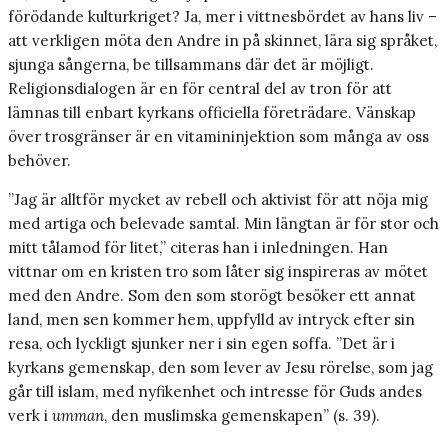
förödande kulturkriget? Ja, mer i vittnesbördet av hans liv –
att verkligen möta den Andre in på skinnet, lära sig språket,
sjunga sångerna, be tillsammans där det är möjligt.
Religionsdialogen är en för central del av tron för att
lämnas till enbart kyrkans officiella företrädare. Vänskap
över trosgränser är en vitamininjektion som många av oss
behöver.
”Jag är alltför mycket av rebell och aktivist för att nöja mig
med artiga och belevade samtal. Min längtan är för stor och
mitt tålamod för litet,” citeras han i inledningen. Han
vittnar om en kristen tro som låter sig inspireras av mötet
med den Andre. Som den som storögt besöker ett annat
land, men sen kommer hem, uppfylld av intryck efter sin
resa, och lyckligt sjunker ner i sin egen soffa. ”Det är i
kyrkans gemenskap, den som lever av Jesu rörelse, som jag
går till islam, med nyfikenhet och intresse för Guds andes
verk i
umman
, den muslimska gemenskapen” (s. 39).