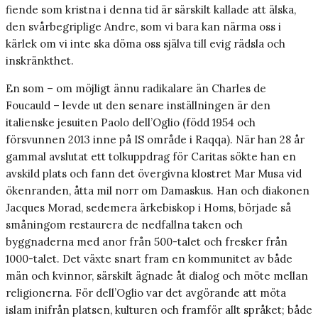
fiende som kristna i denna tid är särskilt kallade att älska,
den svårbegriplige Andre, som vi bara kan närma oss i
kärlek om vi inte ska döma oss själva till evig rädsla och
inskränkthet.
En som – om möjligt ännu radikalare än Charles de
Foucauld – levde ut den senare inställningen är den
italienske jesuiten Paolo dell’Oglio (född 1954 och
försvunnen 2013 inne på IS område i Raqqa). När han 28 år
gammal avslutat ett tolkuppdrag för Caritas sökte han en
avskild plats och fann det övergivna klostret Mar Musa vid
ökenranden, åtta mil norr om Damaskus. Han och diakonen
Jacques Morad, sedemera ärkebiskop i Homs, började så
småningom restaurera de nedfallna taken och
byggnaderna med anor från 500-­talet och fresker från
1000-talet. Det växte snart fram en kommunitet av både
män och kvinnor, särskilt ägnade åt dialog och möte mellan
religionerna. För dell’Oglio var det avgörande att möta
islam inifrån platsen, kulturen och framför allt språket; både