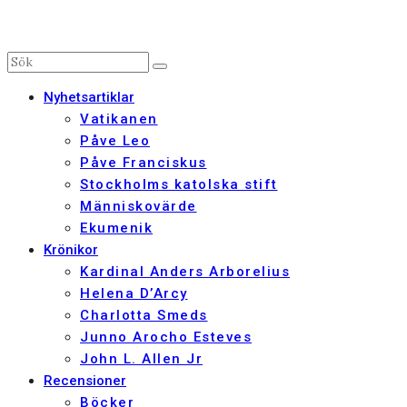
Nyhetsartiklar
Vatikanen
Påve Leo
Påve Franciskus
Stockholms katolska stift
Människovärde
Ekumenik
Krönikor
Kardinal Anders Arborelius
Helena D’Arcy
Charlotta Smeds
Junno Arocho Esteves
John L. Allen Jr
Recensioner
Böcker