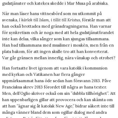
gudstjänster och katekes skedde i Mar Musa på arabiska.
När man läser hans vittnesbörd som nu utkommit på
svenska,
I kärlek till Islam, i tillit till Kristus
, förstår man att
han också brottades med gränsdragningarna. Han varnar
för synkretism och är noga med att hela gudstjänstfirandet
inte kan delas, vilka sånger som kan sjungas tillsammans.
Han bad tillsammans med muslimer i moskén, men från en
plats bakom, för att ingen skulle tro att han konverterat.
Var går gränsen mellan innerlig, nära vänskap och otrohet?
Han fortsatte livet igenom att vara katolik i kommunion
med kyrkan och Vatikanen har flera gånger
uppmärksammat hans öde sedan han försvann 2013. Påve
Franciskus skrev 2013 förordet till några av hans texter.
Men, dell’Oglio skriver också om sin ”dubbla tillhörighet”. Att
han uppenbarligen gillar att provocera och kan skämta om
att han ”ägnar sig åt katolsk New Age,” bidrar säkert inte till
många vänner bland dem som ogillar dialog med andra