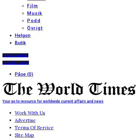
Film
Musik
Podd
Övrigt
Helgon
Butik
PRENUMERERA
DIGITALT ARKIV
Påse
(
0
)
Your go to resource for worldwide current affairs and news
Work With Us
Advertise
Terms Of Service
Site Map