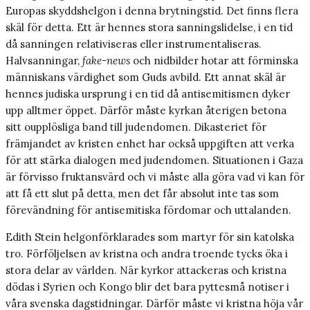
Europas skyddshelgon i denna brytningstid. Det finns flera
skäl för detta. Ett är hennes stora sanningslidelse, i en tid
då sanningen relativiseras eller instrumentaliseras.
Halvsanningar,
fake-news
och nidbilder hotar att förminska
människans värdighet som Guds avbild. Ett annat skäl är
hennes judiska ursprung i en tid då antisemitismen dyker
upp alltmer öppet. Därför måste kyrkan återigen betona
sitt oupplösliga band till judendomen. Dikasteriet för
främjandet av kristen enhet har också uppgiften att verka
för att stärka dialogen med judendomen. Situationen i Gaza
är förvisso fruktansvärd och vi måste alla göra vad vi kan för
att få ett slut på detta, men det får absolut inte tas som
förevändning för antisemitiska fördomar och uttalanden.
Edith Stein helgonförklarades som martyr för sin katolska
tro. Förföljelsen av kristna och andra troende tycks öka i
stora delar av världen. När kyrkor attackeras och kristna
dödas i Syrien och Kongo blir det bara pyttesmå notiser i
våra svenska dagstidningar. Därför måste vi kristna höja vår