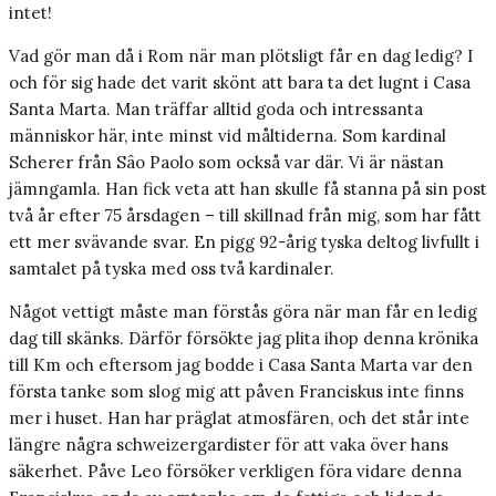
intet!
Vad gör man då i Rom när man plötsligt får en dag ledig? I
och för sig hade det varit skönt att bara ta det lugnt i Casa
Santa Marta. Man träffar alltid goda och intressanta
människor här, inte minst vid måltiderna. Som kardinal
Scherer från Sâo Paolo som också var där. Vi är nästan
jämngamla. Han fick veta att han skulle få stanna på sin post
två år efter 75 årsdagen – till skillnad från mig, som har fått
ett mer svävande svar. En pigg 92-årig tyska deltog livfullt i
samtalet på tyska med oss två kardinaler.
Något vettigt måste man förstås göra när man får en ledig
dag till skänks. Därför försökte jag plita ihop denna krönika
till Km och eftersom jag bodde i Casa Santa Marta var den
första tanke som slog mig att påven Franciskus inte finns
mer i huset. Han har präglat atmosfären, och det står inte
längre några schweizer­gardister för att vaka över hans
säkerhet. Påve Leo försöker verkligen föra vidare denna