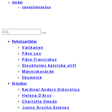
Om Km
Integritetspolicy
Nyhetsartiklar
Vatikanen
Påve Leo
Påve Franciskus
Stockholms katolska stift
Människovärde
Ekumenik
Krönikor
Kardinal Anders Arborelius
Helena D’Arcy
Charlotta Smeds
Junno Arocho Esteves