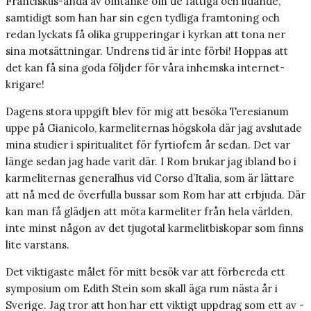
Franciskus-anda av omtanke om de fattiga och lidande,
samtidigt som han har sin egen tydliga framtoning och
redan lyckats få olika grupperingar i kyrkan att tona ner
sina motsättningar. Undrens tid är inte förbi! Hoppas att
det kan få sina goda följder för våra inhemska internet-
krigare!
Dagens stora uppgift blev för mig att besöka Teresianum
uppe på Gianicolo, karmeliternas högskola där jag avslutade
mina studier i spiritualitet för fyrtiofem år sedan. Det var
länge sedan jag hade varit där. I Rom brukar jag ibland bo i
karmeliternas generalhus vid Corso d’Italia, som är lättare
att nå med de överfulla bussar som Rom har att erbjuda. Där
kan man få glädjen att möta karmeliter från hela världen,
inte minst någon av det tjugotal karmelitbiskopar som finns
lite varstans.
Det viktigaste målet för mitt besök var att förbereda ett
symposium om Edith Stein som skall äga rum nästa år i
Sverige. Jag tror att hon har ett viktigt uppdrag som ett av ­