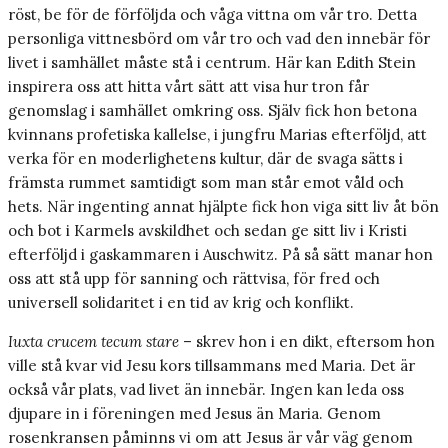
röst, be för de förföljda och våga vittna om vår tro. Detta
personliga vittnesbörd om vår tro och vad den innebär för
livet i samhället måste stå i centrum. Här kan Edith Stein
inspirera oss att hitta vårt sätt att visa hur tron får
genomslag i samhället omkring oss. Själv fick hon betona
kvinnans profetiska kallelse, i jungfru Marias efterföljd, att
verka för en moderlighetens kultur, där de svaga sätts i
främsta rummet samtidigt som man står emot våld och
hets. När ingenting annat hjälpte fick hon viga sitt liv åt bön
och bot i Karmels avskildhet och sedan ge sitt liv i Kristi
efterföljd i gaskammaren i Auschwitz. På så sätt manar hon
oss att stå upp för sanning och rättvisa, för fred och
universell solidaritet i en tid av krig och konflikt.
Iuxta crucem tecum stare
– skrev hon i en dikt, eftersom hon
ville stå kvar vid Jesu kors tillsammans med Maria. Det är
också vår plats, vad livet än innebär. Ingen kan leda oss
djupare in i föreningen med Jesus än Maria. Genom
rosenkransen påminns vi om att Jesus är vår väg genom