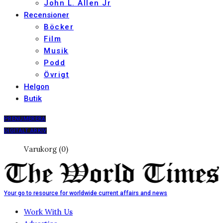
John L. Allen Jr
Recensioner
Böcker
Film
Musik
Podd
Övrigt
Helgon
Butik
PRENUMERERA
DIGITALT ARKIV
Varukorg (0)
Your go to resource for worldwide current affairs and news
Work With Us