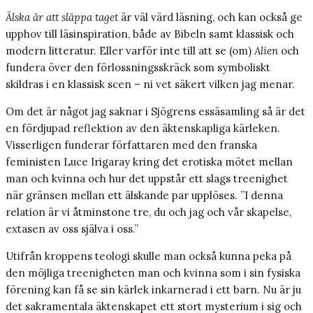
Älska är att släppa taget
är väl värd läsning, och kan också ge
upphov till läsinspiration, både av Bibeln samt klassisk och
modern litteratur. Eller varför inte till att se (om)
Alien
och
fundera över den förlossningsskräck som symboliskt
skildras i en klassisk scen – ni vet säkert vilken jag menar.
Om det är något jag saknar i Sjögrens essäsamling så är det
en fördjupad reflektion av den äktenskapliga kärleken.
Visserligen funderar författaren med den franska
feministen Luce Irigaray kring det erotiska mötet mellan
man och kvinna och hur det uppstår ett slags treenighet
när gränsen mellan ett älskande par upplöses. ”I denna
relation är vi åtminstone tre, du och jag och vår skapelse,
extasen av oss själva i oss.”
Utifrån kroppens teologi skulle man också kunna peka på
den möjliga treenigheten man och kvinna som i sin fysiska
förening kan få se sin kärlek inkarnerad i ett barn. Nu är ju
det sakramentala äktenskapet ett stort mysterium i sig och