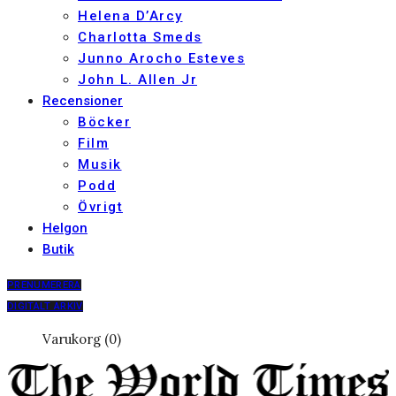
Helena D’Arcy
Charlotta Smeds
Junno Arocho Esteves
John L. Allen Jr
Recensioner
Böcker
Film
Musik
Podd
Övrigt
Helgon
Butik
PRENUMERERA
DIGITALT ARKIV
Varukorg (0)