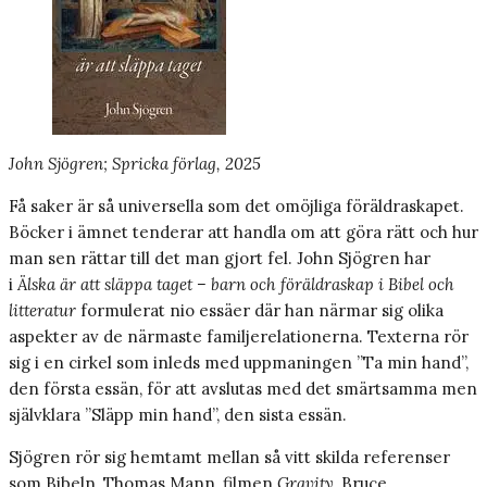
John Sjögren; Spricka förlag, 2025
Få saker är så universella som det omöjliga föräldraskapet.
Böcker i ämnet tenderar att handla om att göra rätt och hur
man sen rättar till det man gjort fel. John Sjögren har
i
Älska är att släppa taget – barn och föräldraskap i Bibel och
litteratur
formulerat nio essäer där han närmar sig olika
aspekter av de närmaste familjerelationerna. Texterna rör
sig i en cirkel som inleds med uppmaningen ”Ta min hand”,
den första essän, för att avslutas med det smärtsamma men
självklara ”Släpp min hand”, den sista essän.
Sjögren rör sig hemtamt mellan så vitt skilda referenser
som Bibeln, Thomas Mann, filmen
Gravity
, Bruce