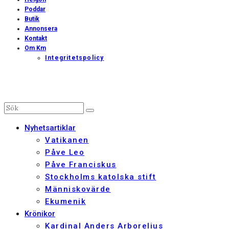
Poddar
Butik
Annonsera
Kontakt
Om Km
Integritetspolicy
Nyhetsartiklar
Vatikanen
Påve Leo
Påve Franciskus
Stockholms katolska stift
Människovärde
Ekumenik
Krönikor
Kardinal Anders Arborelius