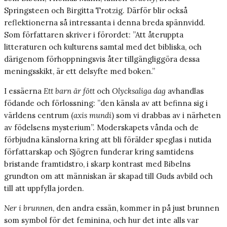
Springsteen och Birgitta Trotzig. Därför blir också
reflektionerna så intressanta i denna breda spännvidd.
Som författaren skriver i förordet: ”Att återuppta
litteraturen och kulturens samtal med det bibliska, och
därigenom förhoppningsvis åter tillgängliggöra dessa
meningsskikt, är ett delsyfte med boken.”
I essäerna
Ett barn är fött
och
Olycksaliga dag
avhandlas
födande och förlossning: ”den känsla av att befinna sig i
världens centrum (
axis mundi
) som vi drabbas av i närheten
av födelsens mysterium”. Moderskapets vånda och de
förbjudna känslorna kring att bli förälder speglas i nutida
författarskap och Sjögren funderar kring samtidens
bristande framtidstro, i skarp kontrast med Bibelns
grundton om att människan är skapad till Guds avbild och
till att uppfylla jorden.
Ner i brunnen
, den andra essän, kommer in på just brunnen
som symbol för det feminina, och hur det inte alls var