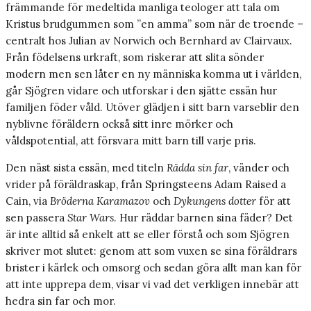
främmande för medeltida manliga teologer att tala om
Kristus brudgummen som ”en amma” som när de troende –
centralt hos Julian av Norwich och Bernhard av Clairvaux.
Från födelsens urkraft, som riskerar att slita sönder
modern men sen låter en ny människa komma ut i världen,
går Sjögren vidare och utforskar i den sjätte essän hur
familjen föder våld. Utöver glädjen i sitt barn varseblir den
nyblivne föräldern också sitt inre mörker och
våldspotential, att försvara mitt barn till varje pris.
Den näst sista essän, med titeln
Rädda sin far
, vänder och
vrider på föräldraskap, från Springsteens Adam Raised a
Cain, via
Bröderna Karamazov
och
Dykungens dotter
för att
sen passera
Star Wars
. Hur räddar barnen sina fäder? Det
är inte alltid så enkelt att se eller förstå och som Sjögren
skriver mot slutet: genom att som vuxen se sina föräldrars
brister i kärlek och omsorg och sedan göra allt man kan för
att inte upprepa dem, visar vi vad det verkligen innebär att
hedra sin far och mor.