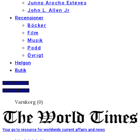
Junno Arocho Esteves
John L. Allen Jr
Recensioner
Böcker
Film
Musik
Podd
Övrigt
Helgon
Butik
PRENUMERERA
DIGITALT ARKIV
Varukorg (0)
Your go to resource for worldwide current affairs and news