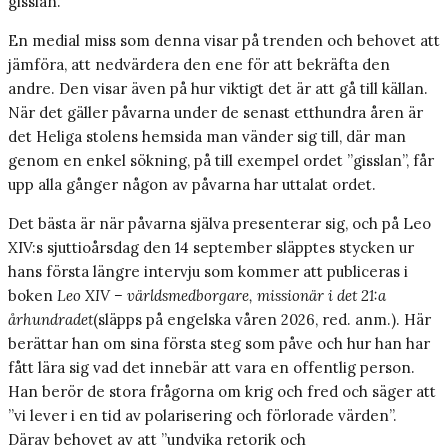
gisslan.
En medial miss som denna visar på trenden och behovet att
jämföra, att nedvärdera den ene för att bekräfta den
andre. Den visar även på hur viktigt det är att gå till källan.
När det gäller påvarna under de senast etthundra åren är
det Heliga stolens hemsida man vänder sig till, där man
genom en enkel sökning, på till exempel ordet ”gisslan”, får
upp alla gånger någon av påvarna har uttalat ordet.
Det bästa är när påvarna själva presenterar sig, och på Leo
XIV:s sjuttioårsdag den 14 september släpptes stycken ur
hans första längre intervju som kommer att publiceras i
boken
Leo XIV – världsmedborgare, missionär i det 21:a
århundradet
(släpps på engelska våren 2026, red. anm.). Här
berättar han om sina första steg som påve och hur han har
fått lära sig vad det innebär att vara en offentlig person.
Han berör de stora frågorna om krig och fred och säger att
”vi lever i en tid av polarisering och förlorade värden”.
Därav behovet av att ”undvika retorik och