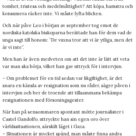
tomhet, tristess och medelmåttighet? Att köpa, hamstra och
konsumera räcker inte. Vi måste lyfta blicken.
Och när påve Leo i början av september tog emot de
nordiska katolska biskoparna berättade han för dem vad de
unga sagt till honom: ”De vuxna tror att vi är ytliga, men det
är vi inte”.
Men han är även medveten om att det inte är lätt att veta
var man ska börja, vilket han gav uttryck för i intervjun.
– Om problemet för en tid sedan var likgiltighet, är det
snara en känsla av resignation som nu råder, säger påven i
intervjun och ber de troende att tillsammans bekämpa
resignationen med försoningsgester.
När han på sensommaren spontant mötte journalister i
Castel Gandolfo, uttryckte han sin egen oro över
världssituationen, särskilt läget i Gaza.
– Situationen är mycket spänd, man måste finna andra