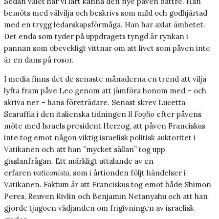
Sedan valet har vi lärt känna den nye påven bättre. Han
bemöts med välvilja och beskrivs som mild och godhjärtad
med en trygg ledarskapsförmåga. Han har axlat ämbetet.
Det enda som tyder på uppdragets tyngd är rynkan i
pannan som obevekligt vittnar om att livet som påven inte
är en dans på rosor.
I media finns det de senaste månaderna en trend att vilja
lyfta fram påve Leo genom att jämföra honom med – och
skriva ner – hans företrädare. Senast skrev Lucetta
Scaraffia i den italienska tidningen
Il Foglio
efter påvens
möte med Israels president Herzog, att påven Franciskus
inte tog emot någon viktig israelisk politisk auktoritet i
Vatikanen och att han ”mycket sällan” tog upp
gisslanfrågan. Ett märkligt uttalande av en
erfaren
vaticanista
, som i årtionden följt händelser i
Vatikanen. Faktum är att Franciskus tog emot både Shimon
Peres, Reuven Rivlin och Benjamin Netanyahu och att han
gjorde tjugoen vädjanden om frigivningen av israelisk