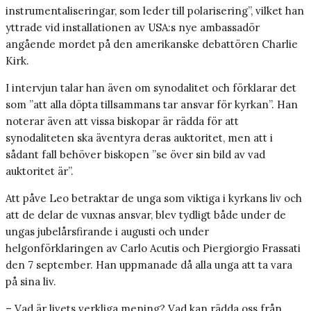
instrumentaliseringar, som leder till polarisering”, vilket han
yttrade vid installationen av USA:s nye ambassadör
angående mordet på den amerikanske debattören Charlie
Kirk.
I intervjun talar han även om synodalitet och förklarar det
som ”att alla döpta tillsammans tar ansvar för kyrkan”. Han
noterar även att vissa biskopar är rädda för att
synodaliteten ska äventyra deras auktoritet, men att i
sådant fall behöver biskopen ”se över sin bild av vad
auktoritet är”.
Att påve Leo betraktar de unga som viktiga i kyrkans liv och
att de delar de vuxnas ansvar, blev tydligt både under de
ungas jubelårsfirande i augusti och under
helgonförklaringen av Carlo Acutis och Piergiorgio Frassati
den 7 september. Han uppmanade då alla unga att ta vara
på sina liv.
– Vad är livets verkliga mening? Vad kan rädda oss från