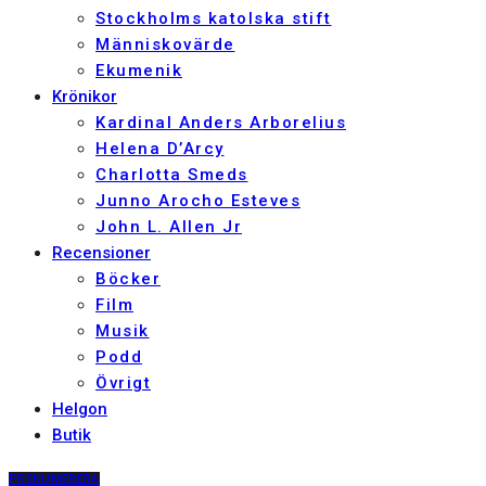
Stockholms katolska stift
Människovärde
Ekumenik
Krönikor
Kardinal Anders Arborelius
Helena D’Arcy
Charlotta Smeds
Junno Arocho Esteves
John L. Allen Jr
Recensioner
Böcker
Film
Musik
Podd
Övrigt
Helgon
Butik
PRENUMERERA