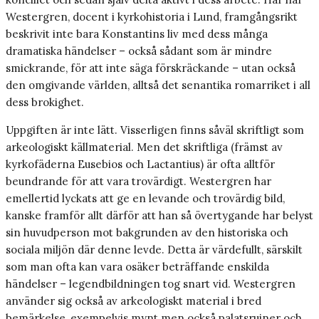
Westergren, docent i kyrkohistoria i Lund, framgångsrikt
beskrivit inte bara Konstantins liv med dess många
dramatiska händelser – också sådant som är mindre
smickrande, för att inte säga förskräckande – utan också
den omgivande världen, alltså det senantika romarriket i all
dess brokighet.
Uppgiften är inte lätt. Visserligen finns såväl skriftligt som
arkeologiskt källmaterial. Men det skriftliga (främst av
kyrkofäderna Eusebios och Lactantius) är ofta alltför
beundrande för att vara trovärdigt. Westergren har
emellertid lyckats att ge en levande och trovärdig bild,
kanske framför allt därför att han så övertygande har belyst
sin huvudperson mot bakgrunden av den historiska och
sociala miljön där denne levde. Detta är värdefullt, särskilt
som man ofta kan vara osäker beträffande enskilda
händelser – legendbildningen tog snart vid. Westergren
använder sig också av arkeologiskt material i bred
bemärkelse, exempelvis mynt men också palatsruiner och