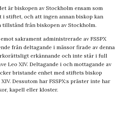
t det är biskopen av Stockholm ensam som
t i stiftet, och att ingen annan biskop kan
n tillstånd från biskopen av Stockholm.
ar emot sakrament administrerade av FSSPX
ende från deltagande i mässor firade av denna
korättsligt erkännande och inte står i full
ve Leo XIV. Deltagande i och mottagande av
ker bristande enhet med stiftets biskop
XIV. Dessutom har FSSPX:s präster inte har
kor, kapell eller kloster.