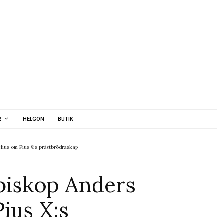
R
HELGON
BUTIK
lius om Pius X:s prästbrödraskap
 biskop Anders
ius X:s