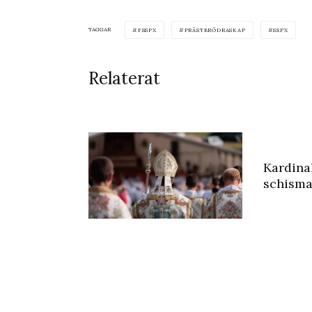
TAGGAR
FSSPX
PRÄSTBRÖDRASKAP
SSPX
Relaterat
Kardina
schisma