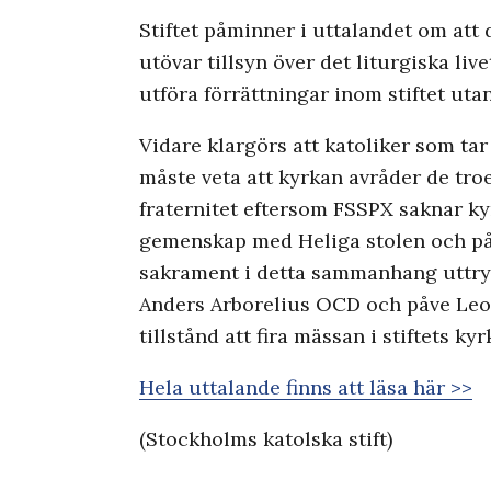
Stiftet påminner i uttalandet om at
utövar tillsyn över det liturgiska live
utföra förrättningar inom stiftet uta
Vidare klargörs att katoliker som t
måste veta att kyrkan avråder de tro
fraternitet eftersom FSSPX saknar kyr
gemenskap med Heliga stolen och på
sakrament i detta sammanhang uttryc
Anders Arborelius OCD och påve Leo 
tillstånd att fira mässan i stiftets kyr
Hela uttalande finns att läsa här >>
(Stockholms katolska stift)