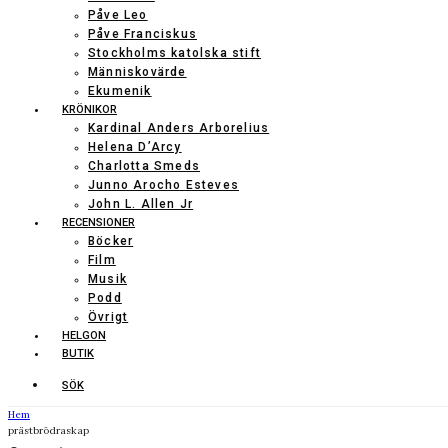
Påve Leo
Påve Franciskus
Stockholms katolska stift
Människovärde
Ekumenik
KRÖNIKOR
Kardinal Anders Arborelius
Helena D’Arcy
Charlotta Smeds
Junno Arocho Esteves
John L. Allen Jr
RECENSIONER
Böcker
Film
Musik
Podd
Övrigt
HELGON
BUTIK
SÖK
Hem
prästbrödraskap