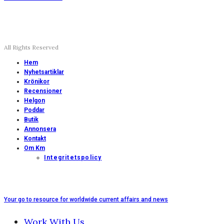
All Rights Reserved
Hem
Nyhetsartiklar
Krönikor
Recensioner
Helgon
Poddar
Butik
Annonsera
Kontakt
Om Km
Integritetspolicy
Your go to resource for worldwide current affairs and news
Work With Us