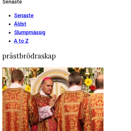
Senaste
Senaste
Äldst
Slumpmässig
A to Z
prästbrödraskap