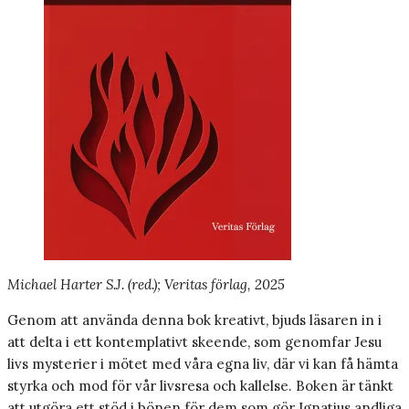
Michael Harter S.J. (red.); Veritas förlag, 2025
Genom att använda denna bok kreativt, bjuds läsaren in i
att delta i ett kontemplativt skeende, som genomfar Jesu
livs mysterier i mötet med våra egna liv, där vi kan få hämta
styrka och mod för vår livsresa och kallelse. Boken är tänkt
att utgöra ett stöd i bönen för dem som gör Ignatius andliga