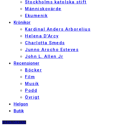
Stockholms katolska stift
Människovärde
Ekumenik
Krönikor
Kardinal Anders Arborelius
Helena D’Arcy
Charlotta Smeds
Junno Arocho Esteves
John L. Allen Jr
Recensioner
Böcker
Film
Musik
Podd
Övrigt
Helgon
Butik
PRENUMERERA