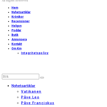
All Rights Reserved
Hem
Nyhetsartiklar
Krönikor
Recensioner
Helgon
Poddar
Butik
Annonsera
Kontakt
Om Km
Integritetspolicy
Nyhetsartiklar
Vatikanen
Påve Leo
Påve Franciskus