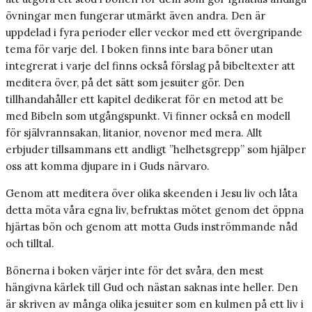
övningar men fungerar utmärkt även andra. Den är
uppdelad i fyra perioder eller veckor med ett övergripande
tema för varje del. I boken finns inte bara böner utan
integrerat i varje del finns också förslag på bibeltexter att
meditera över, på det sätt som jesuiter gör. Den
tillhandahåller ett kapitel dedikerat för en metod att be
med Bibeln som utgångspunkt. Vi finner också en modell
för självrannsakan, litanior, novenor med mera. Allt
erbjuder tillsammans ett andligt ”helhetsgrepp” som hjälper
oss att komma djupare in i Guds närvaro.
Genom att meditera över olika skeenden i Jesu liv och låta
detta möta våra egna liv, befruktas mötet genom det öppna
hjärtas bön och genom att motta Guds inströmmande nåd
och tilltal.
Bönerna i boken värjer inte för det svåra, den mest
hängivna kärlek till Gud och nästan saknas inte heller. Den
är skriven av många olika jesuiter som en kulmen på ett liv i