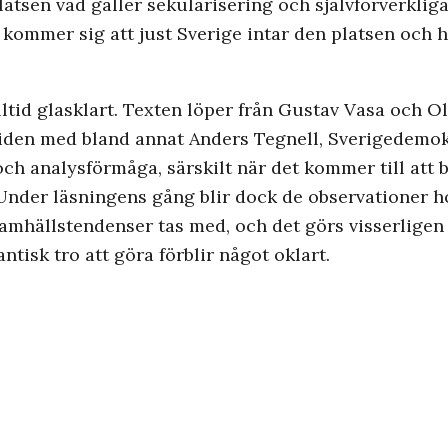
sen vad gäller sekularisering och självförverkligan
et kommer sig att just Sverige intar den platsen och
id glasklart. Texten löper från Gustav Vasa och Ola
tiden med bland annat Anders Tegnell, Sverigedemok
ch analysförmåga, särskilt när det kommer till att 
nder läsningens gång blir dock de observationer hon
d samhällstendenser tas med, och det görs visserlige
tisk tro att göra förblir något oklart.