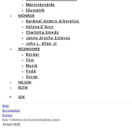
Människovärde
Ekumenik
KRÖNIKOR
Kardinal Anders Arborelius
Helena D’Arcy
Charlotta Smeds
Junno Arocho Esteves
John L. Allen Jr
RECENSIONER
Böcker
Film
Musik
Podd
Övrigt
HELGON
BUTIK
SÖK
Hem
Recensioner
Böcker
Bok: Världens mest protestantiska land
24 april 2025