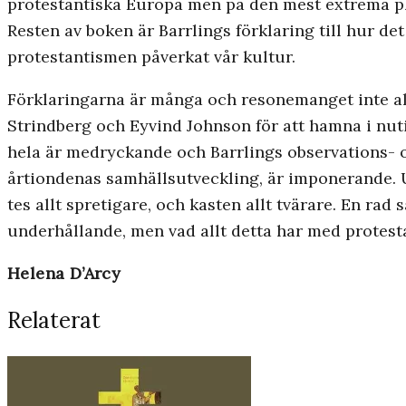
protestantiska Europa men på den mest extrema plat
Resten av boken är Barrlings förklaring till hur d
protestantismen påverkat vår kultur.
Förklaringarna är många och resonemanget inte allt
Strindberg och Eyvind Johnson för att hamna i nu
hela är medryckande och Barrlings observations- o
årtiondenas samhällsutveckling, är imponerande. U
tes allt spretigare, och kasten allt tvärare. En ra
underhållande, men vad allt detta har med protestan
Helena D’Arcy
Relaterat