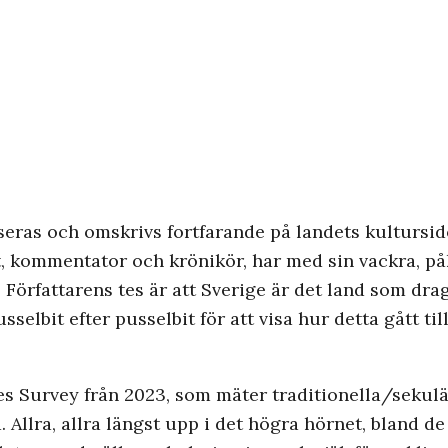
eras och omskrivs fortfarande på landets kultursido
ent, kommentator och krönikör, har med sin vackra, 
 Författarens tes är att Sverige är det land som drag
sselbit efter pusselbit för att visa hur detta gått t
s Survey från 2023, som mäter traditionella/sekulä
Allra, allra längst upp i det högra hörnet, bland de