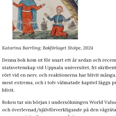
Katarina Barrling; Bokförlaget Stolpe, 2024
Denna bok kom ut för snart ett år sedan och recens
statsvetenskap vid Uppsala universitet, fri skrib
rört vid en nerv, och reaktionerna har blivit många.
mest extrema, och i tolv välmatade kapitel läggs pu
blivit.
Boken tar sin början i undersökningen World Value
och överlevnad/självförverkligande på den vågräta. 