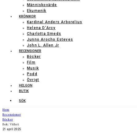
Människovärde
Ekumenik
KRÖNIKOR
Kardinal Anders Arborelius
Helena D’Arcy
Charlotta Smeds
Junno Arocho Esteves
John L. Allen Jr
RECENSIONER
Böcker
Film
Musik
Podd
Övrigt
HELGON
BUTIK
SÖK
Hem
Recensioner
Böcker
Bok: Vithet
21 april 2025