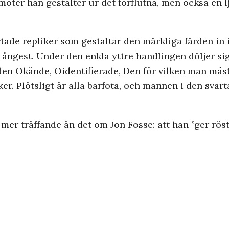
öter han gestalter ur det förflutna, men också en l
tade repliker som gestaltar den märkliga färden in i
ångest. Under den enkla yttre handlingen döljer sig
 Okände, Oidentifierade, Den för vilken man måste 
er. Plötsligt är alla barfota, och mannen i den sva
t mer träffande än det om Jon Fosse: att han ”ger röst