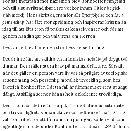
För sitt motstånd mot nazismen blev Bonhoeffer fängslad
och till slut avrättad (bara tre veckor innan Hitler begick
självmord). Hans skrifter, framför allt
Efterföljelse
och
Liv i
gemenskap
, har fått stor spridning och inspirerar kristna än
idag till att låta tron få praktiska konsekvenser och för att
genom handlingar och val vittna om Herren.
Dessvärre blev filmen en stor besvikelse för mig.
Det är inte lätt att skildra en människas hela liv på drygt två
timmar. Det ställer stora krav på manusförfattare. Särskilt
när det gäller en person vars liv var så präglat av teologiska
resonemang och personlig moralisk utveckling, som hos
Dietrich Bonhoeffer. I detta fall är filmmanuset rent ut sagt
dåligt. Åtskilliga scener känns helt enkelt inte trovärdiga.
Dessutom har det rests skarp kritik mot filmens historicitet
och trovärdighet. Komanicki verkar helt enkelt ha tagit sig
väl stor frihet för att få fram sina poänger. Både i vad som
egentligen hände under Bonhoeffers studieår i USA då hans