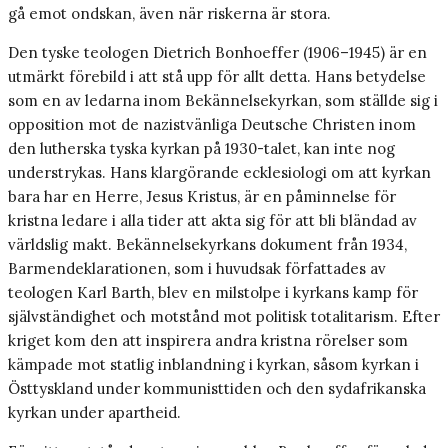
gå emot ondskan, även när riskerna är stora.
Den tyske teologen Dietrich Bonhoeffer (1906–1945) är en
utmärkt förebild i att stå upp för allt detta. Hans betydelse
som en av ledarna inom Bekännelsekyrkan, som ställde sig i
opposition mot de nazistvänliga Deutsche Christen inom
den lutherska tyska kyrkan på 1930-talet, kan inte nog
understrykas. Hans klargörande ecklesiologi om att kyrkan
bara har en Herre, Jesus Kristus, är en påminnelse för
kristna ledare i alla tider att akta sig för att bli bländad av
världslig makt. Bekännelsekyrkans dokument från 1934,
Barmendeklarationen, som i huvudsak författades av
teologen Karl Barth, blev en milstolpe i kyrkans kamp för
självständighet och motstånd mot politisk totalitarism. Efter
kriget kom den att inspirera andra kristna rörelser som
kämpade mot statlig inblandning i kyrkan, såsom kyrkan i
Östtyskland under kommunisttiden och den sydafrikanska
kyrkan under apartheid.