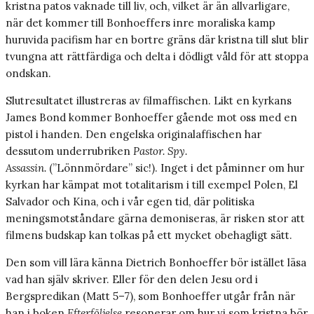
kristna patos vaknade till liv, och, vilket är än allvarligare,
när det kommer till Bonhoeffers inre moraliska kamp
huruvida pacifism har en bortre gräns där kristna till slut blir
tvungna att rättfärdiga och delta i dödligt våld för att stoppa
ondskan.
Slutresultatet illustreras av filmaffischen. Likt en kyrkans
James Bond kommer Bonhoeffer gående mot oss med en
pistol i handen. Den engelska originalaffischen har
dessutom underrubriken
Pastor. Spy.
Assassin.
(”Lönnmördare” sic!). Inget i det påminner om hur
kyrkan har kämpat mot totalitarism i till exempel Polen, El
Salvador och Kina, och i vår egen tid, där politiska
meningsmotståndare gärna demoniseras, är risken stor att
filmens budskap kan tolkas på ett mycket obehagligt sätt.
Den som vill lära känna Dietrich Bonhoeffer bör istället läsa
vad han själv skriver. Eller för den delen Jesu ord i
Bergspredikan (Matt 5–7), som Bonhoeffer utgår från när
han i boken
Efterföljelse
resonerar om hur vi som kristna bör