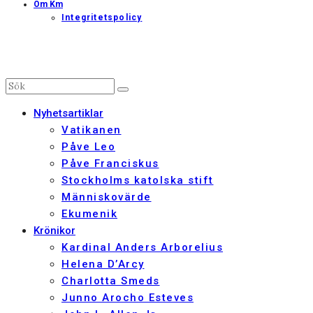
Om Km
Integritetspolicy
Nyhetsartiklar
Vatikanen
Påve Leo
Påve Franciskus
Stockholms katolska stift
Människovärde
Ekumenik
Krönikor
Kardinal Anders Arborelius
Helena D’Arcy
Charlotta Smeds
Junno Arocho Esteves