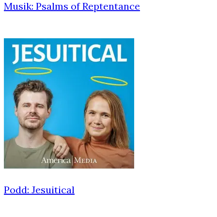
Musik: Psalms of Reptentance
Podd: Jesuitical