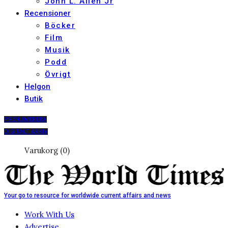
John L. Allen Jr
Recensioner
Böcker
Film
Musik
Podd
Övrigt
Helgon
Butik
PRENUMERERA
DIGITALT ARKIV
Varukorg (0)
Your go to resource for worldwide current affairs and news
Work With Us
Advertise